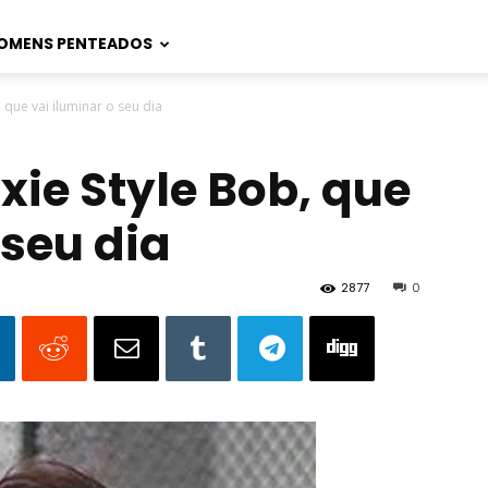
OMENS PENTEADOS
, que vai iluminar o seu dia
xie Style Bob, que
 seu dia
2877
0