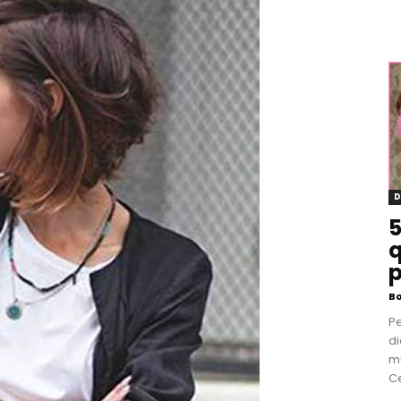
D
5
q
p
B
P
di
m
Ce