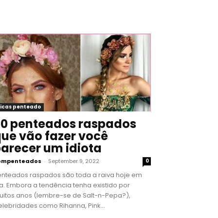
icas penteado
0 penteados raspados
ue vão fazer você
arecer um idiota
ompenteados
-
September 9, 2022
0
enteados raspados são toda a raiva hoje em
a. Embora a tendência tenha existido por
uitos anos (lembre-se de Salt-n-Pepa?),
lebridades como Rihanna, Pink...