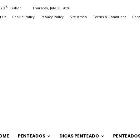
C
22.2
Thursday, July 30, 2026
Lisbon
t Us
Cookie Policy
Privacy Policy
Site irmão
Terms & Conditions
Cont
OME
PENTEADOS
DICAS PENTEADO
PENTEADOS