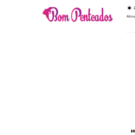
Bom
Penteados
Abou
H