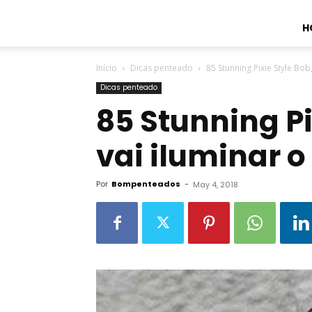
H
Início
Dicas penteado
85 Stunning Pixie Style Bob
Dicas penteado
85 Stunning Pi
vai iluminar o
Por
Bompenteados
-
May 4, 2018