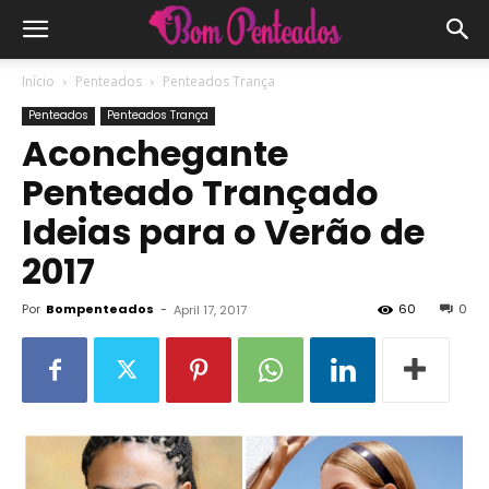
Início
Penteados
Penteados Trança
Penteados
Penteados Trança
Aconchegante
Penteado Trançado
Ideias para o Verão de
2017
Por
Bompenteados
-
60
0
April 17, 2017