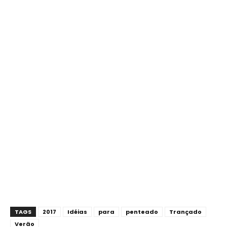
TAGS
2017
Idéias
para
penteado
Trançado
Verão