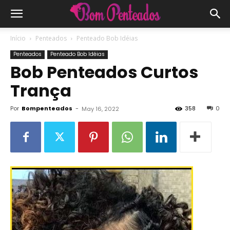
Início
Penteados
Penteado Bob Idéias
Penteados
Penteado Bob Idéias
Bob Penteados Curtos
Trança
Por
Bompenteados
-
358
0
May 16, 2022