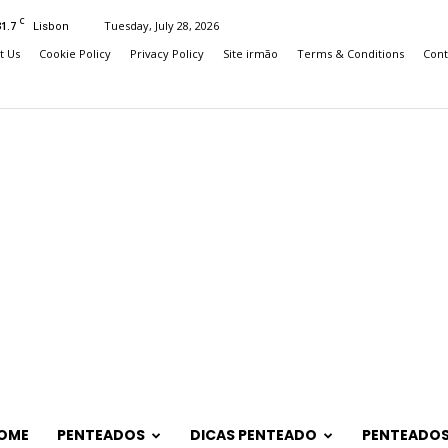
C
31.7
Tuesday, July 28, 2026
Lisbon
t Us
Cookie Policy
Privacy Policy
Site irmão
Terms & Conditions
Cont
OME
PENTEADOS
DICAS PENTEADO
PENTEADOS