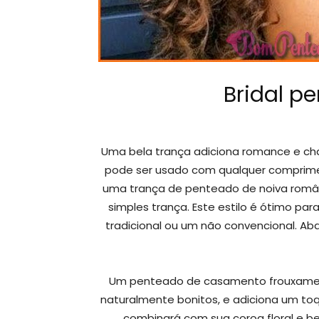
Bridal p
Uma bela trança adiciona romance e charm
pode ser usado com qualquer compriment
uma trança de penteado de noiva român
simples trança. Este estilo é ótimo p
tradicional ou um não convencional. Aba
Um penteado de casamento frouxament
naturalmente bonitos, e adiciona um to
combinará com sua coroa floral e b