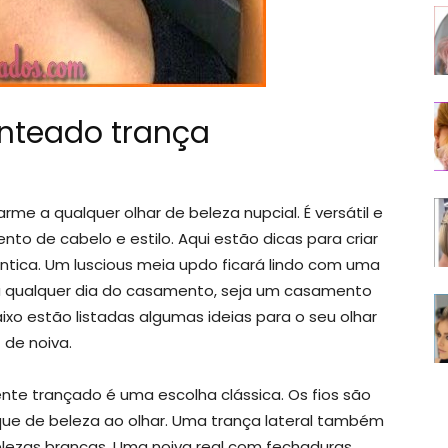
enteado trança
e a qualquer olhar de beleza nupcial. É versátil e
o de cabelo e estilo. Aqui estão dicas para criar
tica. Um luscious meia updo ficará lindo com uma
ara qualquer dia do casamento, seja um casamento
ixo estão listadas algumas ideias para o seu olhar
de noiva.
e trançado é uma escolha clássica. Os fios são
que de beleza ao olhar. Uma trança lateral também
elezas brancas. Uma noiva real com fechaduras