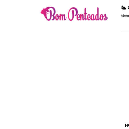
Bom
Penteados
Abou
H