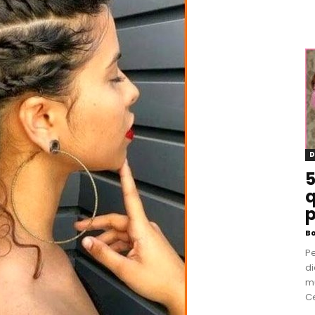
D
5
q
p
B
P
di
m
Ce