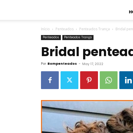
H
Início
Penteados
Penteados Trança
Bridal pe
Penteados
Penteados Trança
Bridal pentea
Por
Bompenteados
-
May 17, 2022