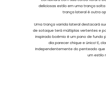
deliciosas estilo em uma trança sol
trança lateral é outra o
Uma trança varrida lateral destacará s
de sotaque terá múltiplas vertentes e 
inspirado boêmio é um pano de fundo pe
dia parecer chique e único! E, c
Independentemente do penteado que v
um estilo 