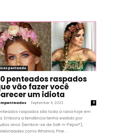
icas penteado
0 penteados raspados
ue vão fazer você
arecer um idiota
ompenteados
-
September 9, 2022
0
enteados raspados são toda a raiva hoje em
a. Embora a tendência tenha existido por
uitos anos (lembre-se de Salt-n-Pepa?),
lebridades como Rihanna, Pink...