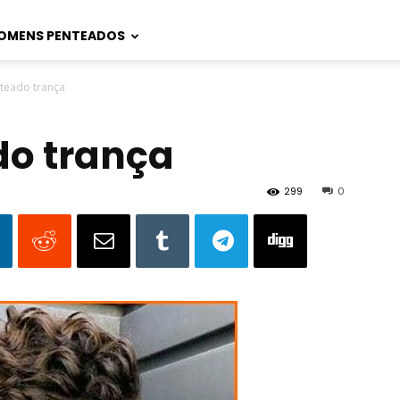
OMENS PENTEADOS
nteado trança
do trança
299
0