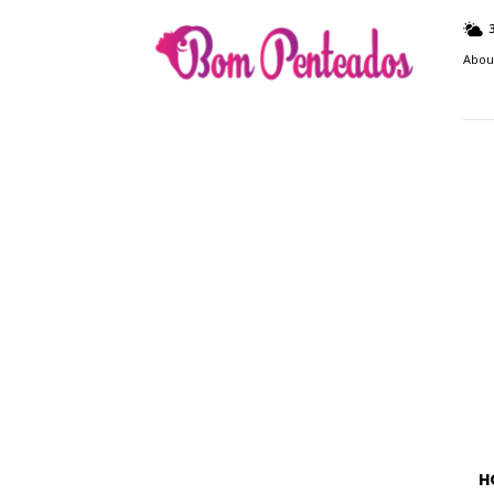
Bom
Penteados
Abou
H