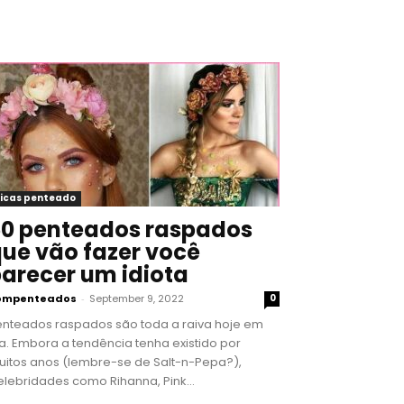
icas penteado
0 penteados raspados
ue vão fazer você
arecer um idiota
ompenteados
-
September 9, 2022
0
enteados raspados são toda a raiva hoje em
a. Embora a tendência tenha existido por
uitos anos (lembre-se de Salt-n-Pepa?),
lebridades como Rihanna, Pink...