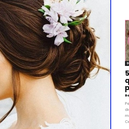
D
5
q
p
B
P
di
m
Ce