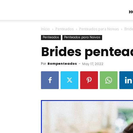
H
Início
Penteados
Penteados para Noivas
Brid
Penteados
Penteados para Noivas
Brides pentea
Por
Bompenteados
-
May 17, 2022