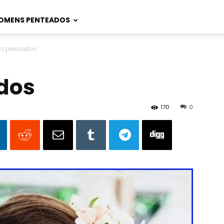
OMENS PENTEADOS
es penteados
dos
170
0