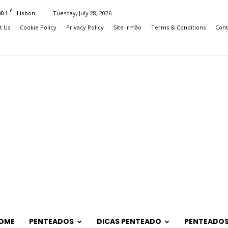
C
30.1
Tuesday, July 28, 2026
Lisbon
t Us
Cookie Policy
Privacy Policy
Site irmão
Terms & Conditions
Cont
OME
PENTEADOS
DICAS PENTEADO
PENTEADOS