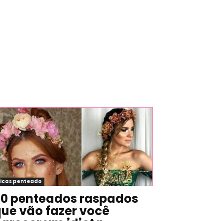
icas penteado
0 penteados raspados
ue vão fazer você