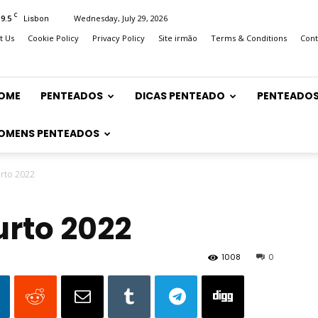
C
19.5
Wednesday, July 29, 2026
Lisbon
t Us
Cookie Policy
Privacy Policy
Site irmão
Terms & Conditions
Cont
OME
PENTEADOS
DICAS PENTEADO
PENTEADOS
OMENS PENTEADOS
urto 2022
urto 2022
1008
0