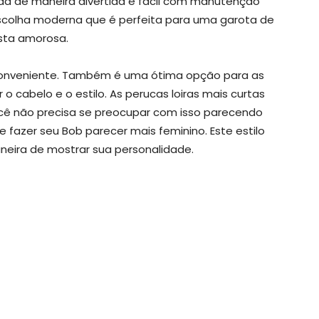
da de maneira divertida e fácil com manutenção
colha moderna que é perfeita para uma garota de
sta amorosa.
 conveniente. Também é uma ótima opção para as
o cabelo e o estilo. As perucas loiras mais curtas
ê não precisa se preocupar com isso parecendo
azer seu Bob parecer mais feminino. Este estilo
ira de mostrar sua personalidade.