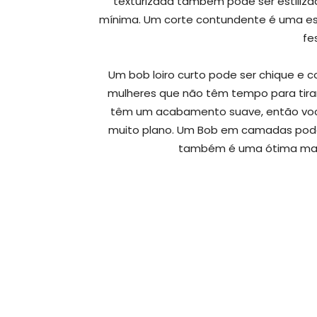
texturizada também pode ser estiliza
mínima. Um corte contundente é uma es
fe
Um bob loiro curto pode ser chique e
mulheres que não têm tempo para tirar 
têm um acabamento suave, então voc
muito plano. Um Bob em camadas pode f
também é uma ótima mane