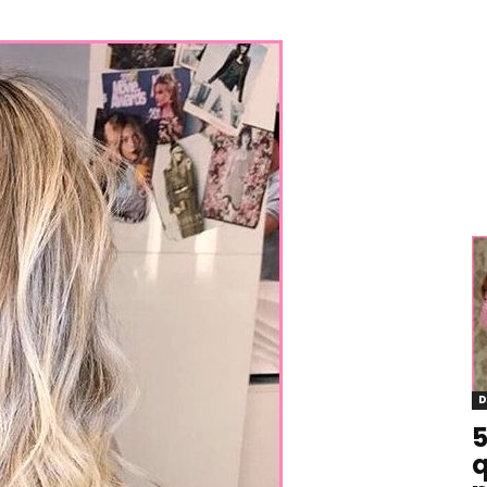
D
5
q