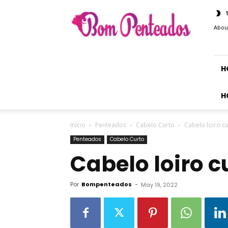
Bom
Penteados
Abou
H
H
Início
Penteados
Cabelo Curto
Cabelo loiro c
Penteados
Cabelo Curto
Cabelo loiro c
Por
Bompenteados
-
May 19, 2022