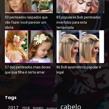
50 penteados raspados que
83 populares Bob penteados
vão fazer você parecer um
invertidos para esta
idiota
temporada
57 dos penteados mais doces
86 Bob assimétrico popular e
que sua filha é certa amar
legal
Tags
cabelo
2017
2018
bonito
bonitos