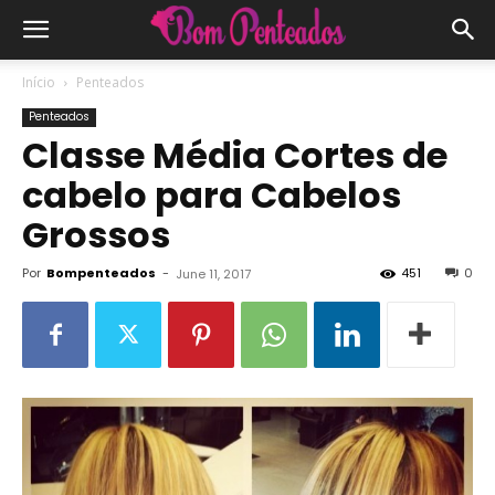
Início
Penteados
Penteados
Classe Média Cortes de
cabelo para Cabelos
Grossos
Por
Bompenteados
-
451
0
June 11, 2017