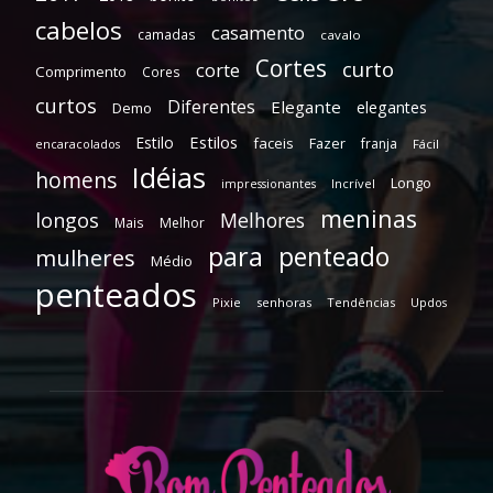
cabelos
casamento
camadas
cavalo
Cortes
curto
corte
Comprimento
Cores
curtos
Diferentes
Elegante
elegantes
Demo
Estilos
Estilo
faceis
Fazer
franja
encaracolados
Fácil
Idéias
homens
Longo
Incrível
impressionantes
meninas
longos
Melhores
Mais
Melhor
para
penteado
mulheres
Médio
penteados
Pixie
senhoras
Tendências
Updos