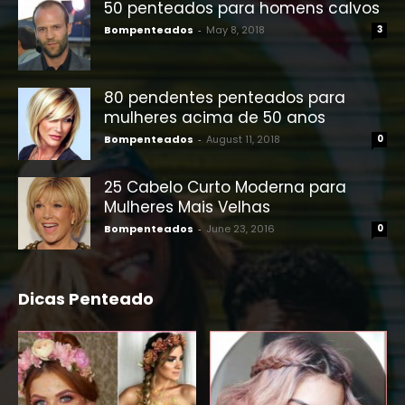
50 penteados para homens calvos
Bompenteados
-
May 8, 2018
3
80 pendentes penteados para
mulheres acima de 50 anos
Bompenteados
-
August 11, 2018
0
25 Cabelo Curto Moderna para
Mulheres Mais Velhas
Bompenteados
-
June 23, 2016
0
Dicas Penteado