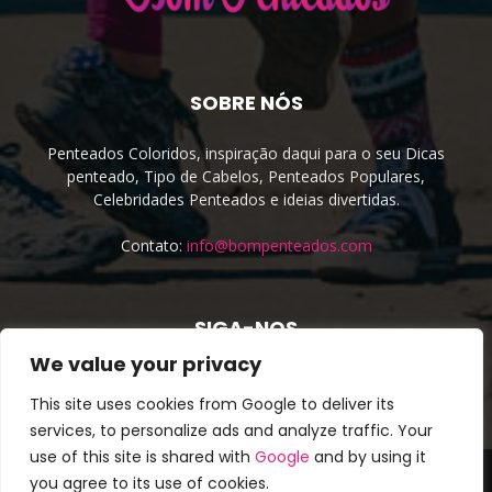
SOBRE NÓS
Penteados Coloridos, inspiração daqui para o seu Dicas
penteado, Tipo de Cabelos, Penteados Populares,
Celebridades Penteados e ideias divertidas.
Contato:
info@bompenteados.com
SIGA-NOS
We value your privacy
This site uses cookies from Google to deliver its
services, to personalize ads and analyze traffic. Your
use of this site is shared with
Google
and by using it
About Us
Cookie Policy
Privacy Policy
Site irmão
you agree to its use of cookies.