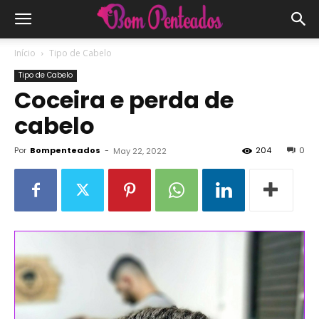
Início
Tipo de Cabelo
Tipo de Cabelo
Coceira e perda de
cabelo
Por
Bompenteados
-
204
0
May 22, 2022