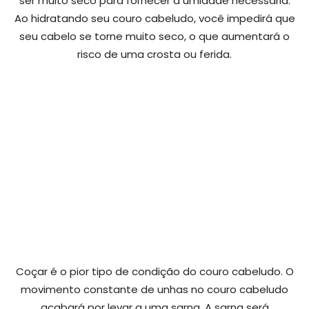
ser muito seco para fornecer a umidade necessária.
Ao hidratando seu couro cabeludo, você impedirá que
seu cabelo se torne muito seco, o que aumentará o
risco de uma crosta ou ferida.
Coçar é o pior tipo de condição do couro cabeludo. O
movimento constante de unhas no couro cabeludo
acabará por levar a uma sarna. A sarna será