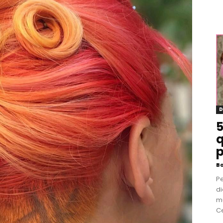
D
5
q
p
B
P
di
m
Ce