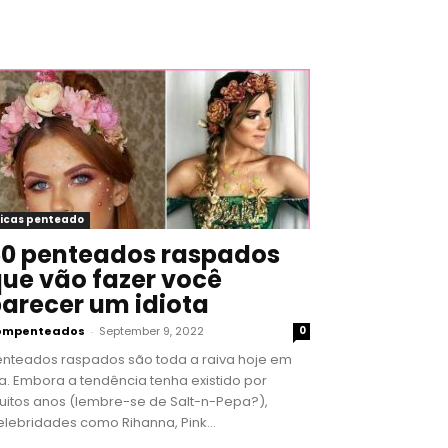
icas penteado
0 penteados raspados
ue vão fazer você
arecer um idiota
ompenteados
-
September 9, 2022
0
enteados raspados são toda a raiva hoje em
a. Embora a tendência tenha existido por
uitos anos (lembre-se de Salt-n-Pepa?),
lebridades como Rihanna, Pink...