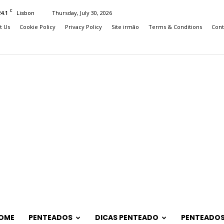
C
24.1
Thursday, July 30, 2026
Lisbon
t Us
Cookie Policy
Privacy Policy
Site irmão
Terms & Conditions
Cont
OME
PENTEADOS
DICAS PENTEADO
PENTEADOS