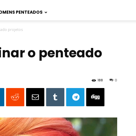
OMENS PENTEADOS
eado projetos
inar o penteado
188
0