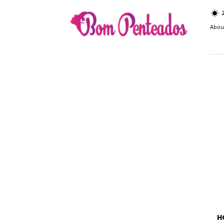
Bom
Penteados
Abou
H