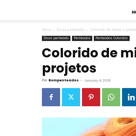
H
Início
Dicas penteado
Colorido de minar o pent
Dicas penteado
Penteados
Penteados Coloridos
Colorido de m
projetos
Por
Bompenteados
-
January 4, 2018