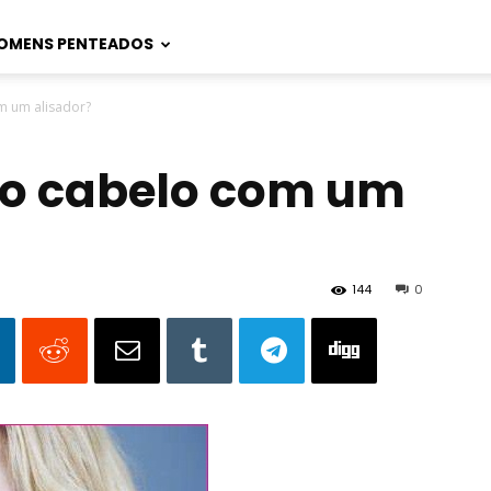
OMENS PENTEADOS
m um alisador?
 o cabelo com um
144
0