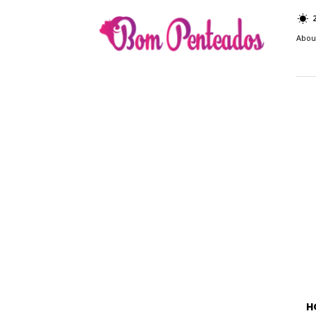
Bom
Penteados
Abou
H