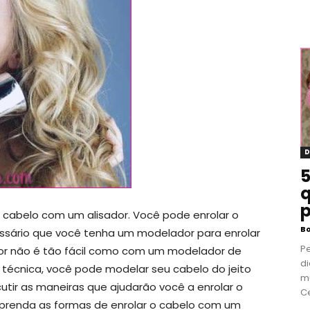
D
5
q
p
o cabelo com um alisador. Você pode enrolar o
B
essário que você tenha um modelador para enrolar
P
dor não é tão fácil como com um modelador de
di
técnica, você pode modelar seu cabelo do jeito
m
cutir as maneiras que ajudarão você a enrolar o
Ce
 aprenda as formas de enrolar o cabelo com um