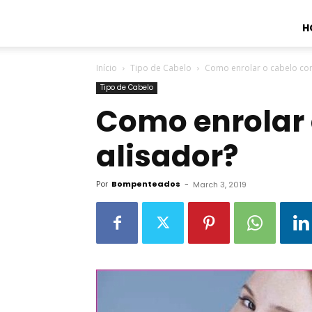
H
Início
Tipo de Cabelo
Como enrolar o cabelo co
Tipo de Cabelo
Como enrolar
alisador?
Por
Bompenteados
-
March 3, 2019