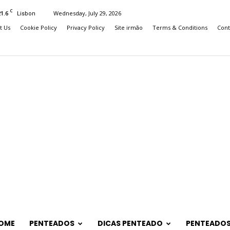
C
21.6
Wednesday, July 29, 2026
Lisbon
t Us
Cookie Policy
Privacy Policy
Site irmão
Terms & Conditions
Cont
OME
PENTEADOS
DICAS PENTEADO
PENTEADOS