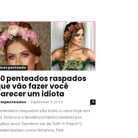
icas penteado
0 penteados raspados
ue vão fazer você
arecer um idiota
ompenteados
-
September 9, 2022
0
enteados raspados são toda a raiva hoje em
a. Embora a tendência tenha existido por
uitos anos (lembre-se de Salt-n-Pepa?),
lebridades como Rihanna, Pink...