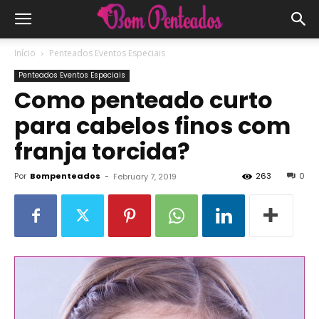
Início
Penteados Eventos Especiais
Penteados Eventos Especiais
Como penteado curto
para cabelos finos com
franja torcida?
Por
Bompenteados
-
263
0
February 7, 2019