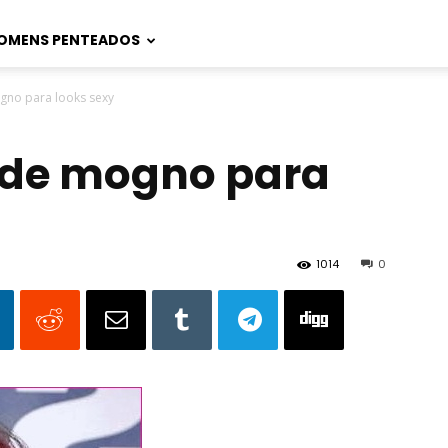
OMENS PENTEADOS
gno para looks sexy
 de mogno para
1014
0