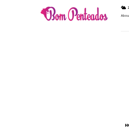
Bom
Penteados
Abou
H