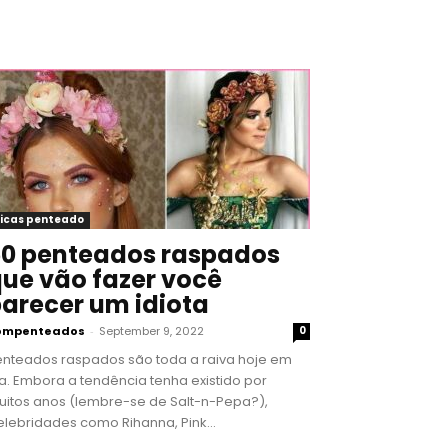
icas penteado
0 penteados raspados
ue vão fazer você
arecer um idiota
ompenteados
-
September 9, 2022
0
enteados raspados são toda a raiva hoje em
a. Embora a tendência tenha existido por
uitos anos (lembre-se de Salt-n-Pepa?),
lebridades como Rihanna, Pink...