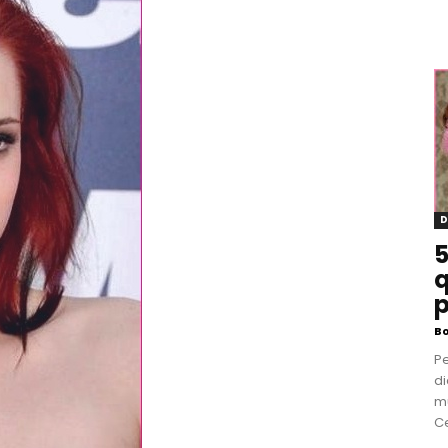
D
5
q
p
B
P
di
m
Ce