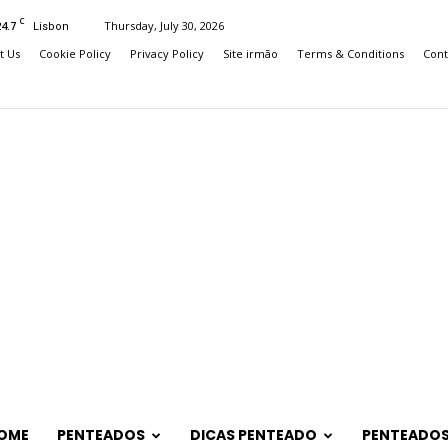
C
24.7
Thursday, July 30, 2026
Lisbon
t Us
Cookie Policy
Privacy Policy
Site irmão
Terms & Conditions
Cont
OME
PENTEADOS
DICAS PENTEADO
PENTEADOS