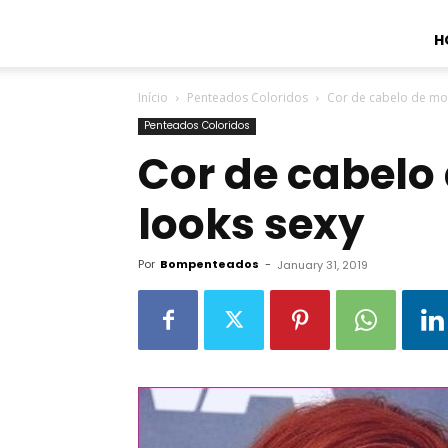
H
Início
Penteados Coloridos
Cor de cabelo de mo
Penteados Coloridos
Cor de cabelo
looks sexy
Por
Bompenteados
-
January 31, 2019