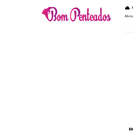
Bom
Penteados
Abou
H