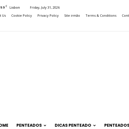
C
19.9
Friday, July 31, 2026
Lisbon
t Us
Cookie Policy
Privacy Policy
Site irmão
Terms & Conditions
Cont
OME
PENTEADOS
DICAS PENTEADO
PENTEADOS