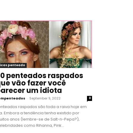
icas penteado
0 penteados raspados
ue vão fazer você
arecer um idiota
ompenteados
-
September 9, 2022
0
enteados raspados são toda a raiva hoje em
a. Embora a tendência tenha existido por
uitos anos (lembre-se de Salt-n-Pepa?),
lebridades como Rihanna, Pink...