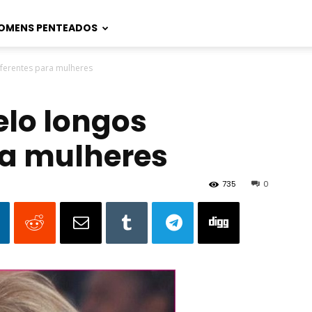
OMENS PENTEADOS
iferentes para mulheres
elo longos
ra mulheres
735
0