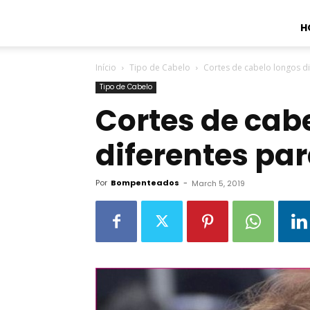
H
Início
Tipo de Cabelo
Cortes de cabelo longos d
Tipo de Cabelo
Cortes de cab
diferentes pa
Por
Bompenteados
-
March 5, 2019