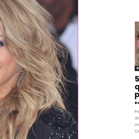
D
5
q
p
B
P
di
m
Ce