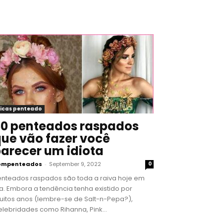
icas penteado
0 penteados raspados
ue vão fazer você
arecer um idiota
ompenteados
-
September 9, 2022
0
enteados raspados são toda a raiva hoje em
a. Embora a tendência tenha existido por
uitos anos (lembre-se de Salt-n-Pepa?),
lebridades como Rihanna, Pink...