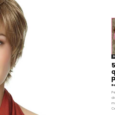
D
5
q
p
B
P
di
m
Ce