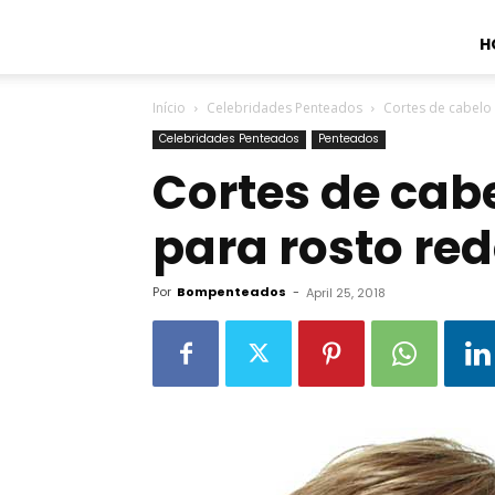
H
Início
Celebridades Penteados
Cortes de cabelo
Celebridades Penteados
Penteados
Cortes de ca
para rosto re
Por
Bompenteados
-
April 25, 2018