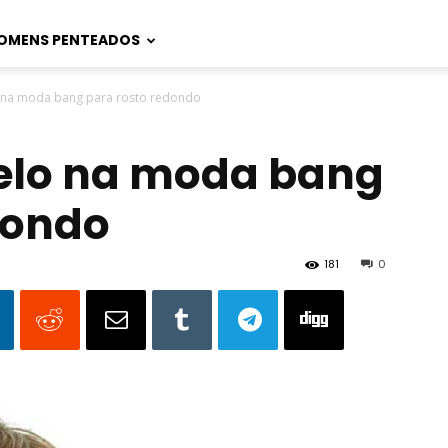
OMENS PENTEADOS
 na moda bang para rosto redondo
belo na moda bang
dondo
181
0