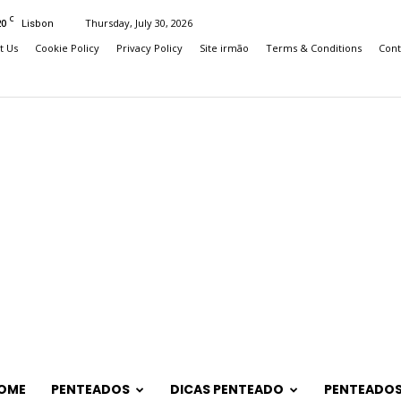
C
20
Thursday, July 30, 2026
Lisbon
t Us
Cookie Policy
Privacy Policy
Site irmão
Terms & Conditions
Cont
OME
PENTEADOS
DICAS PENTEADO
PENTEADOS