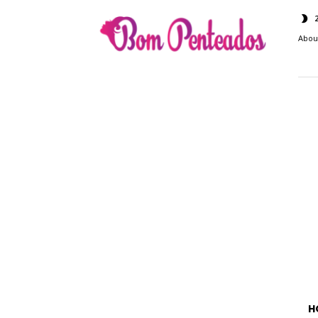
Bom
Penteados
Abou
H