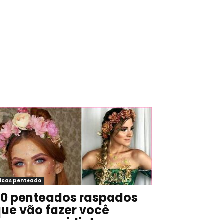
icas penteado
0 penteados raspados
ue vão fazer você