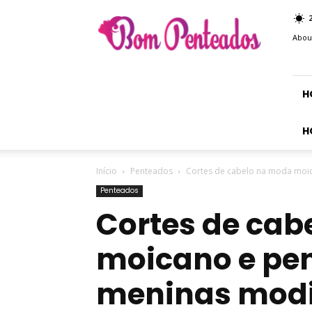
Bom
Penteados
Abou
H
H
Início
Penteados
Cortes de cabelo na moda moi
Penteados
Cortes de cab
moicano e pe
meninas mod