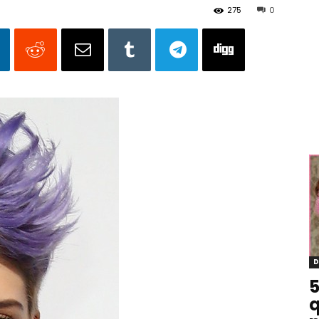
275
0
D
5
q