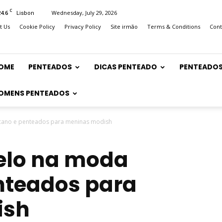
C
24.6
Wednesday, July 29, 2026
Lisbon
t Us
Cookie Policy
Privacy Policy
Site irmão
Terms & Conditions
Cont
OME
PENTEADOS
DICAS PENTEADO
PENTEADOS
OMENS PENTEADOS
cano e penteados para meninas modish
elo na moda
nteados para
ish