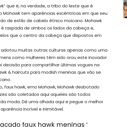
k” que é, na verdade, a tribo do leste que é
do Mohawk tem aparências excêntricas em que seu
o de estilo de cabelo étnico moicano. Mohawk
e é raspada de ambos os lados da cabeça e,
abelos que o centro da cabeça que dispostos em
ora adotou muitas outras culturas apenas como uma
ens como mulheres têm sido orou este inovador
i decisão para compartilhar últimas vogues na
awk & haircuts para modish meninas que vão se
icano.
iço, faux hawk, emo Mohawk, Mohawk desbotado
azes são coletados aqui aqueles são todos
s da moda. Dê uma olhada aqui e pegue o melhor
arência incrível e inimitável.
tacado faux hawk meninas ‘