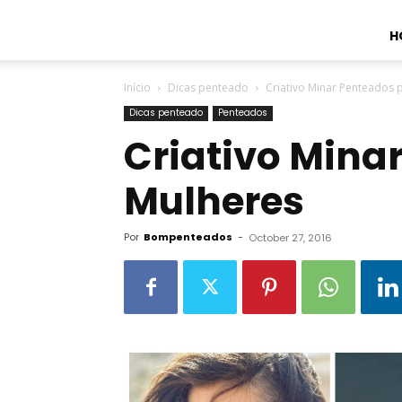
H
Início
Dicas penteado
Criativo Minar Penteados 
Dicas penteado
Penteados
Criativo Mina
Mulheres
Por
Bompenteados
-
October 27, 2016