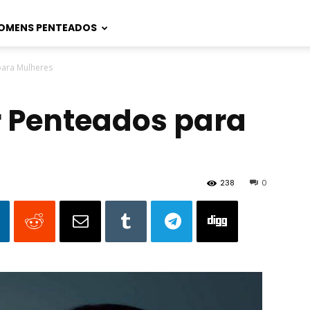
OMENS PENTEADOS
para Mulheres
r Penteados para
238
0