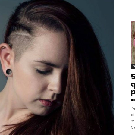
D
5
q
p
B
P
di
m
Ce