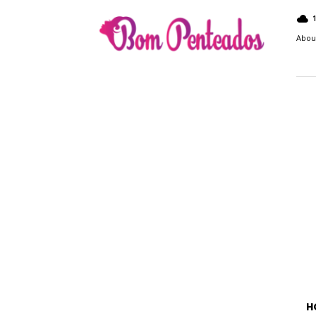
Bom
Penteados
Abou
H