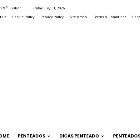
C
19.9
Friday, July 31, 2026
Lisbon
t Us
Cookie Policy
Privacy Policy
Site irmão
Terms & Conditions
Cont
OME
PENTEADOS
DICAS PENTEADO
PENTEADOS