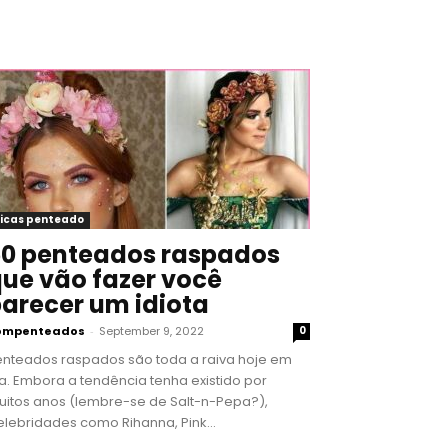
icas penteado
0 penteados raspados
ue vão fazer você
arecer um idiota
ompenteados
-
September 9, 2022
0
enteados raspados são toda a raiva hoje em
a. Embora a tendência tenha existido por
uitos anos (lembre-se de Salt-n-Pepa?),
lebridades como Rihanna, Pink...