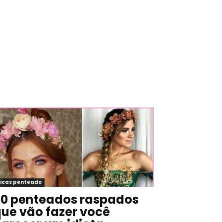
icas penteado
0 penteados raspados
ue vão fazer você