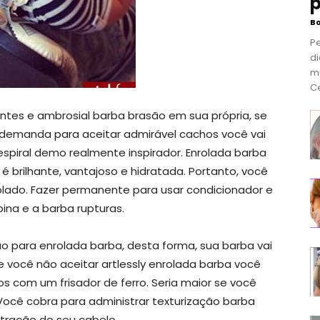
p
B
P
di
m
Ce
entes e ambrosial barba brasão em sua própria, se
u demanda para aceitar admirável cachos você vai
spiral demo realmente inspirador. Enrolada barba
é brilhante, vantajoso e hidratada. Portanto, você
olado. Fazer permanente para usar condicionador e
na e a barba rupturas.
 para enrolada barba, desta forma, sua barba vai
e você não aceitar artlessly enrolada barba você
s com um frisador de ferro. Seria maior se você
 Você cobra para administrar texturização barba
tração do seu cabelo.