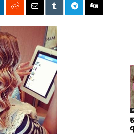
D
5
q