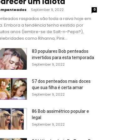
arecer um idiota
ompenteados
-
September 9, 2022
0
enteados raspados são toda a raiva hoje em
a. Embora a tendência tenha existido por
uitos anos (lembre-se de Salt-n-Pepa?),
lebridades como Rihanna, Pink...
83 populares Bob penteados
invertidos para esta temporada
September 9, 2022
57 dos penteados mais doces
que sua filha é certa amar
September 9, 2022
86 Bob assimétrico popular e
legal
September 9, 2022