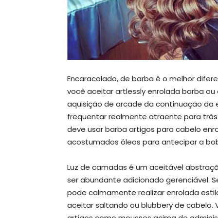
Encaracolado, de barba é o melhor difer
você aceitar artlessly enrolada barba o
aquisição de arcade da continuação da e
frequentar realmente atraente para trás 
deve usar barba artigos para cabelo enr
acostumados óleos para antecipar a bobi
Luz de camadas é um aceitável abstração
ser abundante adicionado gerenciável. S
pode calmamente realizar enrolada estilo
aceitar saltando ou blubbery de cabelo.
artigos como mousses acima de adminis