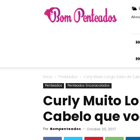
Bom
Penteados
Abou
H
H
Início
Penteados
Curly Muito Longo Estilo de Cab
Penteados
Penteados Encaracolados
Curly Muito Lo
Cabelo que vo
Por
Bompenteados
-
October 20, 2017