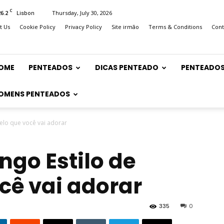
C
26.2
Thursday, July 30, 2026
Lisbon
t Us
Cookie Policy
Privacy Policy
Site irmão
Terms & Conditions
Cont
OME
PENTEADOS
DICAS PENTEADO
PENTEADOS
OMENS PENTEADOS
elo que você vai adorar
ngo Estilo de
cê vai adorar
335
0