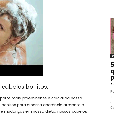
D
5
q
p
B
cabelos bonitos:
P
di
arte mais proeminente e crucial da nossa
m
e bonitos para a nossa aparência atraente e
Ce
is e mudanças em nossa dieta, nossos cabelos