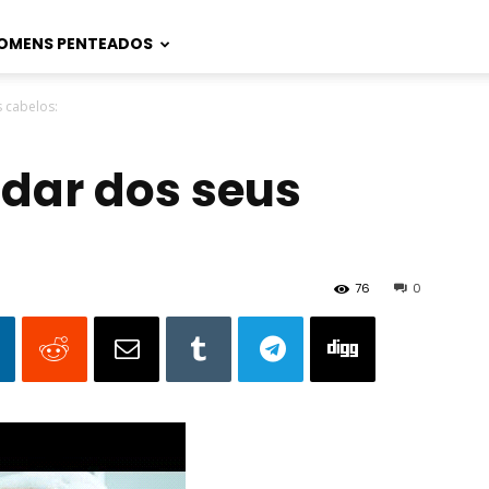
OMENS PENTEADOS
s cabelos:
idar dos seus
76
0