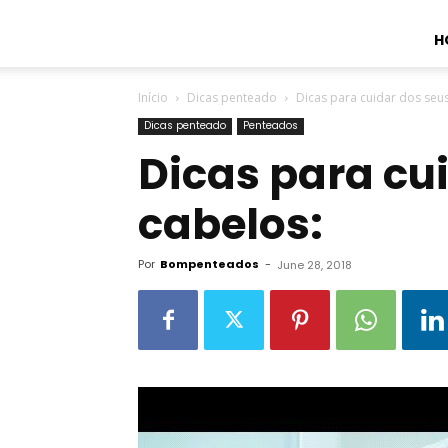
H
Início
Dicas penteado
Dicas para cuidar dos seu
Dicas penteado
Penteados
Dicas para cu
cabelos:
Por
Bompenteados
-
June 28, 2018