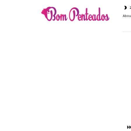
Bom
Penteados
Abou
H