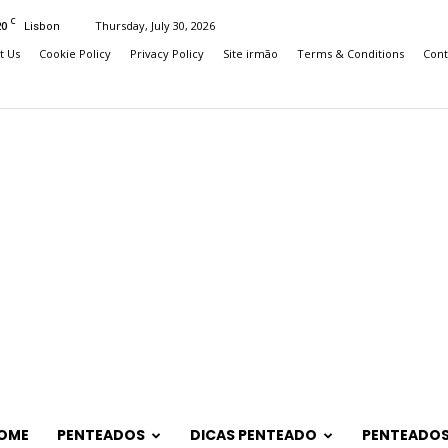
C
20
Thursday, July 30, 2026
Lisbon
t Us
Cookie Policy
Privacy Policy
Site irmão
Terms & Conditions
Cont
OME
PENTEADOS
DICAS PENTEADO
PENTEADOS