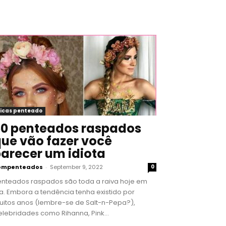
icas penteado
0 penteados raspados
ue vão fazer você
arecer um idiota
ompenteados
-
September 9, 2022
0
enteados raspados são toda a raiva hoje em
a. Embora a tendência tenha existido por
uitos anos (lembre-se de Salt-n-Pepa?),
lebridades como Rihanna, Pink...