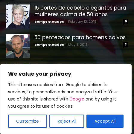
15 cortes de cabelo elegantes para
mulheres acima de 50 anos
Bompenteados
-
February 12, 2019
0
50 penteados para homens calvos
Bompenteados
-
May 8, 2018
3
80 pendentes penteados para
mulheres acima de 50 anos
We value your privacy
Bompenteados
-
August 11, 2018
0
This site uses cookies from Google to deliver its
services, to personalize ads and analyze traffic. Your
25 Cabelo Curto Moderna para
use of this site is shared with
Google
and by using it
Mulheres Mais Velhas
you agree to its use of cookies.
Bompenteados
-
June 23, 2016
0
Customize
Reject All
Accept All
Dicas Penteado