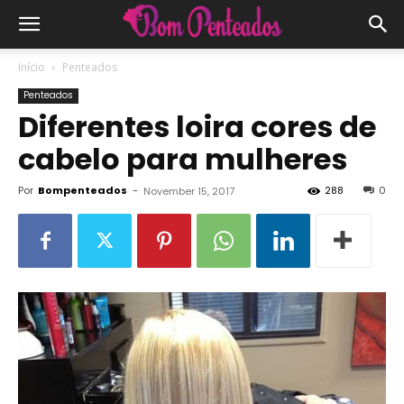
Início
Penteados
Penteados
Diferentes loira cores de
cabelo para mulheres
Por
Bompenteados
-
288
0
November 15, 2017