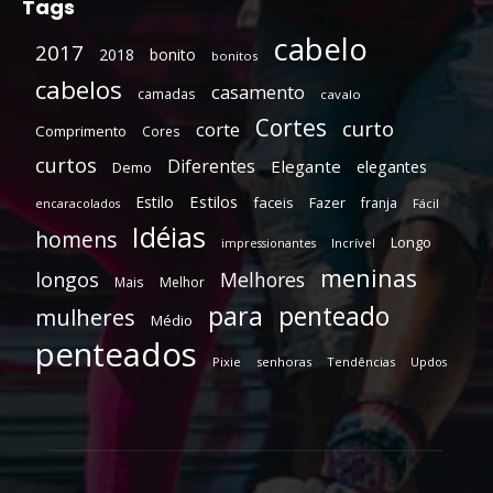
Tags
cabelo
2017
2018
bonito
bonitos
cabelos
casamento
camadas
cavalo
Cortes
curto
corte
Comprimento
Cores
curtos
Diferentes
Elegante
elegantes
Demo
Estilos
Estilo
faceis
Fazer
franja
encaracolados
Fácil
Idéias
homens
Longo
Incrível
impressionantes
meninas
longos
Melhores
Mais
Melhor
para
penteado
mulheres
Médio
penteados
Pixie
senhoras
Tendências
Updos