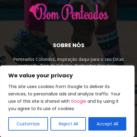
SOBRE NÓS
Penteados Coloridos, inspiração daqui para o seu Dicas
penteado, Tipo de Cabelos, Penteados Populares,
Celebridades Penteados e ideias divertidas.
We value your privacy
Contato:
info@bompenteados.com
This site uses cookies from Google to deliver its
services, to personalize ads and analyze traffic. Your
use of this site is shared with
Google
and by using it
SIGA-NOS
you agree to its use of cookies.
Customize
Reject All
Accept All