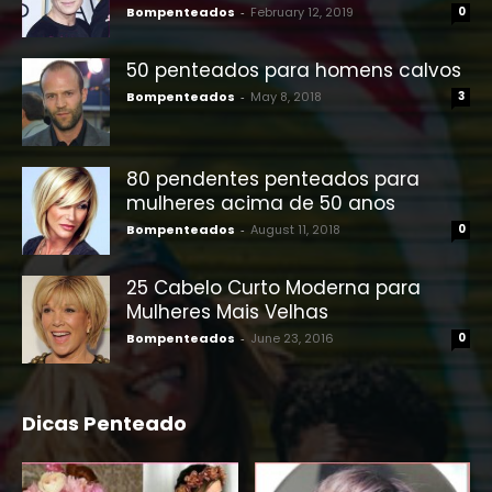
Bompenteados
-
February 12, 2019
0
50 penteados para homens calvos
Bompenteados
-
May 8, 2018
3
80 pendentes penteados para
mulheres acima de 50 anos
Bompenteados
-
August 11, 2018
0
25 Cabelo Curto Moderna para
Mulheres Mais Velhas
Bompenteados
-
June 23, 2016
0
Dicas Penteado