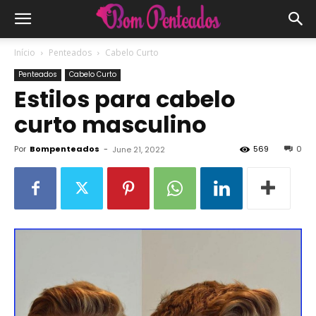
Início
Penteados
Cabelo Curto
Penteados
Cabelo Curto
Estilos para cabelo
curto masculino
Por
Bompenteados
-
569
0
June 21, 2022