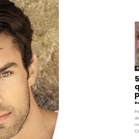
D
5
q
p
B
P
di
m
Ce