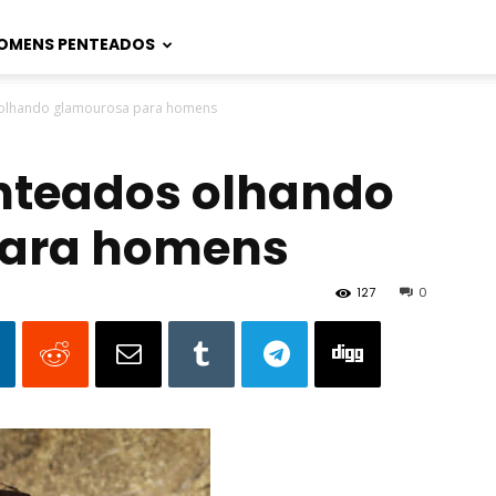
OMENS PENTEADOS
 olhando glamourosa para homens
nteados olhando
para homens
127
0