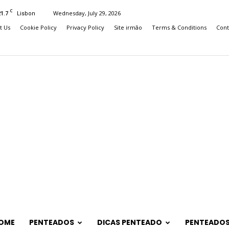
C
21.7
Wednesday, July 29, 2026
Lisbon
t Us
Cookie Policy
Privacy Policy
Site irmão
Terms & Conditions
Cont
OME
PENTEADOS
DICAS PENTEADO
PENTEADOS