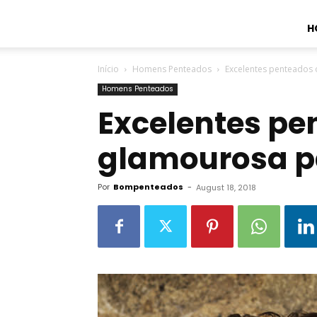
H
Início
Homens Penteados
Excelentes penteados
Homens Penteados
Excelentes pe
glamourosa 
Por
Bompenteados
-
August 18, 2018