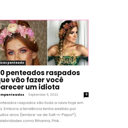
icas penteado
0 penteados raspados
ue vão fazer você
arecer um idiota
ompenteados
-
September 9, 2022
0
enteados raspados são toda a raiva hoje em
a. Embora a tendência tenha existido por
uitos anos (lembre-se de Salt-n-Pepa?),
lebridades como Rihanna, Pink...