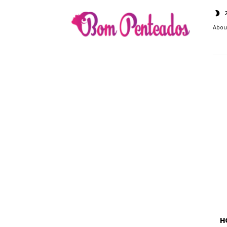
Bom
Penteados
Abou
H