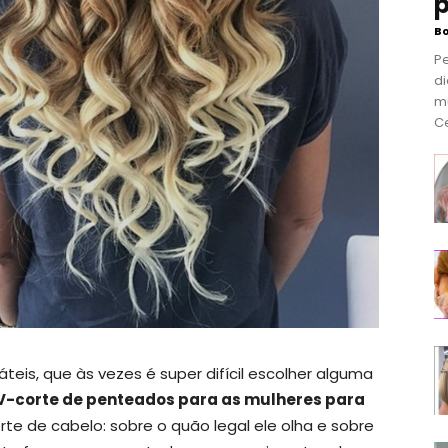
p
B
P
di
m
Ce
teis, que às vezes é super difícil escolher alguma
V-corte de penteados para as mulheres para
corte de cabelo: sobre o quão legal ele olha e sobre