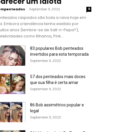
arecer um idiota
ompenteados
-
September 9, 2022
0
enteados raspados são toda a raiva hoje em
a. Embora a tendência tenha existido por
uitos anos (lembre-se de Salt-n-Pepa?),
lebridades como Rihanna, Pink...
83 populares Bob penteados
invertidos para esta temporada
September 9, 2022
57 dos penteados mais doces
que sua filha é certa amar
September 9, 2022
86 Bob assimétrico popular e
legal
September 9, 2022