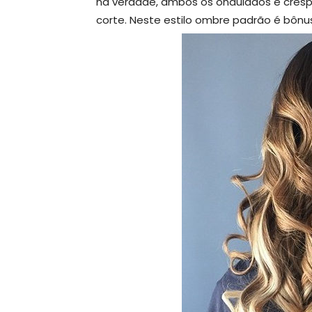
na verdade, ambos os ondulados e cresp
corte. Neste estilo ombre padrão é bônu