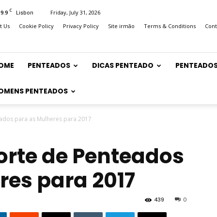
C
19.9
Friday, July 31, 2026
Lisbon
t Us
Cookie Policy
Privacy Policy
Site irmão
Terms & Conditions
Cont
OME
PENTEADOS
DICAS PENTEADO
PENTEADOS
OMENS PENTEADOS
eados para as Mulheres para 2017
orte de Penteados
res para 2017
439
0