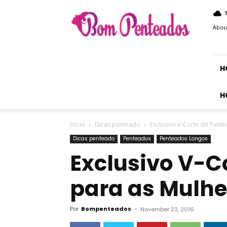
Bom
Penteados
Abou
H
H
Início
Dicas penteado
Exclusivo V-Corte de Pent
Dicas penteado
Penteados
Penteados Longos
Exclusivo V-C
para as Mulhe
Por
Bompenteados
-
November 22, 2016