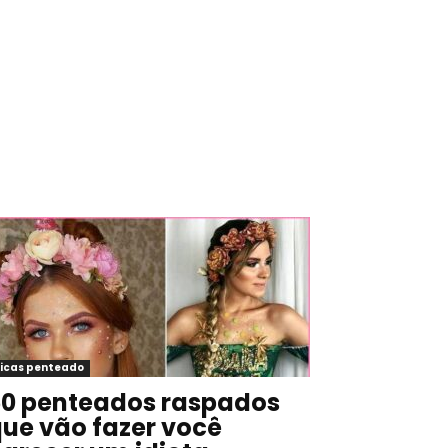
icas penteado
0 penteados raspados
ue vão fazer você