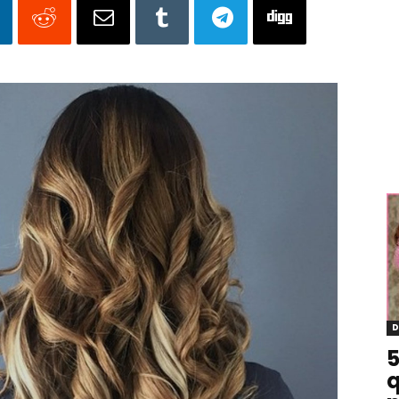
D
5
q