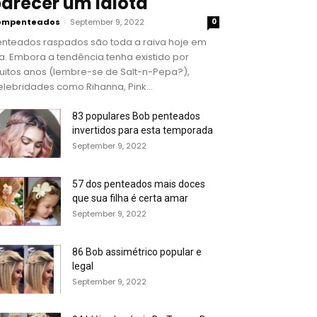
arecer um idiota
ompenteados
-
September 9, 2022
0
enteados raspados são toda a raiva hoje em
a. Embora a tendência tenha existido por
uitos anos (lembre-se de Salt-n-Pepa?),
lebridades como Rihanna, Pink...
83 populares Bob penteados
invertidos para esta temporada
September 9, 2022
57 dos penteados mais doces
que sua filha é certa amar
September 9, 2022
86 Bob assimétrico popular e
legal
September 9, 2022