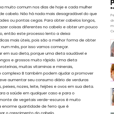
p
ma muito comum nos dias de hoje e cada mulher
B
de cabelo. Não há nada mais desagradável do que
P
des ou pontas cegas. Para obter cabelos longos,
di
m
fazer coisas diferentes no cabelo e obter um pouco
Ce
, então este processo lento a deixa
icas mais úteis, pois são a melhor forma de obter
s num mês, por isso vamos começar.
ar em sua dieta, porque uma dieta saudável e
 longos e grossos muito rápido. Uma dieta
roteínas, muitas vitaminas e minerais,
 do complexo B também podem ajudar a promover
deve aumentar seu consumo diário de verduras
, peixes, nozes, leite, feijões e ovos em sua dieta.
ra a saúde em qualquer caso e para o
monte de vegetais verde-escuros é muito
a enorme quantidade de ferro que é
ar o crescimento do cabelo.