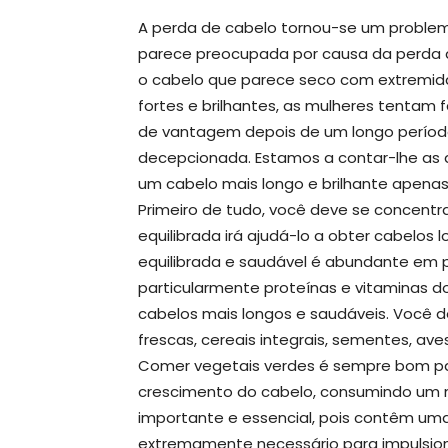
A perda de cabelo tornou-se um proble
parece preocupada por causa da perda 
o cabelo que parece seco com extremida
fortes e brilhantes, as mulheres tentam 
de vantagem depois de um longo período
decepcionada. Estamos a contar-lhe as d
um cabelo mais longo e brilhante apena
Primeiro de tudo, você deve se concentr
equilibrada irá ajudá-lo a obter cabelos
equilibrada e saudável é abundante em p
particularmente proteínas e vitaminas
cabelos mais longos e saudáveis. Você 
frescas, cereais integrais, sementes, aves
Comer vegetais verdes é sempre bom pa
crescimento do cabelo, consumindo um 
importante e essencial, pois contêm um
extremamente necessário para impulsion