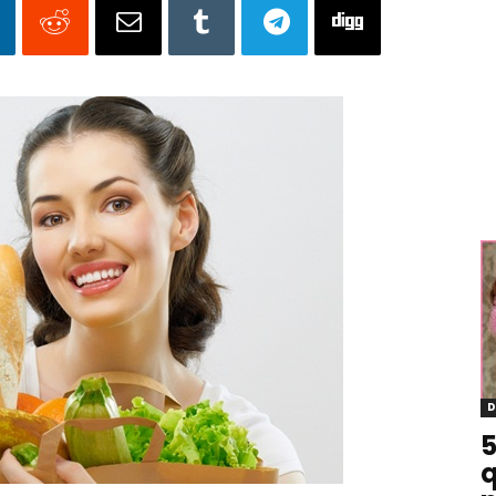
D
5
q