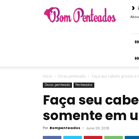
Bom
Penteados
Abou
H
H
Início
Dicas penteado
Faça seu cabelo grosso e
Dicas penteado
Penteados
Faça seu cabe
somente em 
Por
Bompenteados
-
June 29, 2018