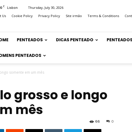
C
20
Thursday, July 30, 2026
Lisbon
t Us
Cookie Policy
Privacy Policy
Site irmão
Terms & Conditions
Cont
OME
PENTEADOS
DICAS PENTEADO
PENTEADOS
OMENS PENTEADOS
 longo somente em um mês
lo grosso e longo
um mês
66
0