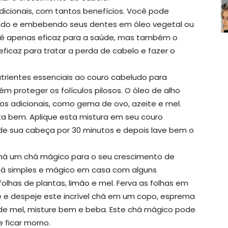
icionais, com tantos benefícios. Você pode
ndo e embebendo seus dentes em óleo vegetal ou
o é apenas eficaz para a saúde, mas também o
ficaz para tratar a perda de cabelo e fazer o
trientes essenciais ao couro cabeludo para
m proteger os folículos pilosos. O óleo de alho
s adicionais, como gema de ovo, azeite e mel.
ta bem. Aplique esta mistura em seu couro
de sua cabeça por 30 minutos e depois lave bem o
e há um chá mágico para o seu crescimento de
há simples e mágico em casa com alguns
folhas de plantas, limão e mel. Ferva as folhas em
e despeje este incrível chá em um copo, esprema
de mel, misture bem e beba. Este chá mágico pode
 ficar morno.