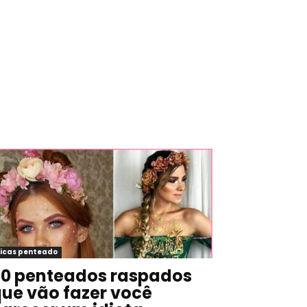
icas penteado
0 penteados raspados
ue vão fazer você