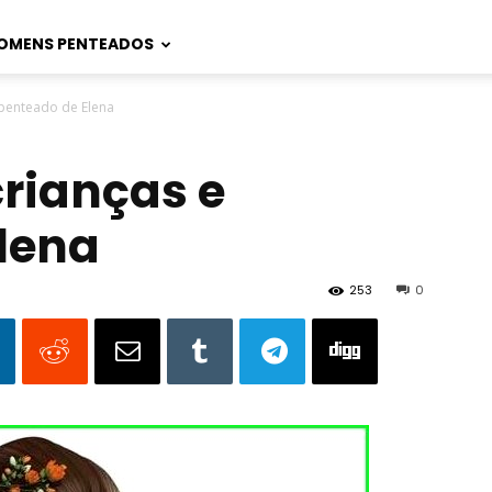
OMENS PENTEADOS
 penteado de Elena
crianças e
lena
253
0