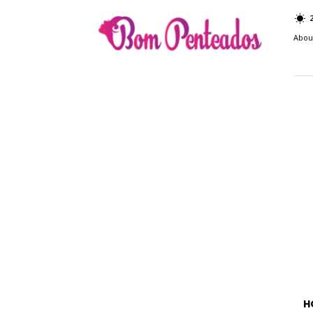
Bom
Penteados
Abou
H