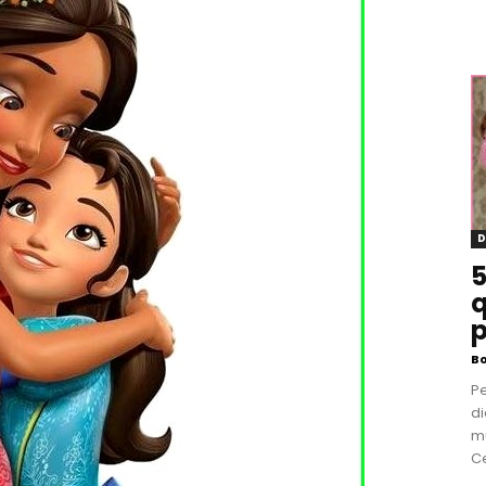
D
5
q
p
B
P
di
m
Ce