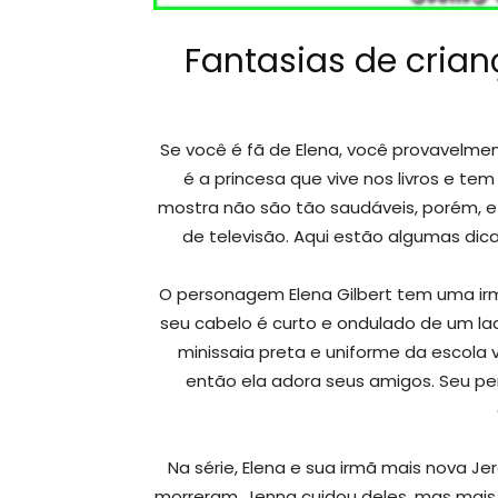
Fantasias de crian
Se você é fã de Elena, você provavelmen
é a princesa que vive nos livros e te
mostra não são tão saudáveis, porém, e o
de televisão. Aqui estão algumas dic
O personagem Elena Gilbert tem uma ir
seu cabelo é curto e ondulado de um lad
minissaia preta e uniforme da escola 
então ela adora seus amigos. Seu pe
Na série, Elena e sua irmã mais nova Je
morreram, Jenna cuidou deles, mas mais t