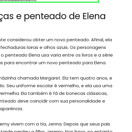
ças e penteado de Elena
te considerou obter um novo penteado. Afinal, ela
m fechaduras loiras e olhos azuis. Os personagens
 penteado Elena usa varia entre os livros e a série
as para encontrar um novo penteado para Elena.
mãzinha chamada Margaret. Ela tem quatro anos, e
o. Seu uniforme escolar é vermelho, e ela usa uma
vermelha. Ela também é fã de bonecas clássicas,
nteado deve coincidir com sua personalidade e
aparência.
remy vivem com a tia, Jenna. Depois que seus pais
arde perdeu a filha, Jeremy. Nos livros, no entanto,