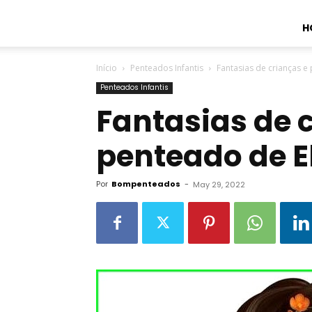
H
Início
Penteados Infantis
Fantasias de crianças e
Penteados Infantis
Fantasias de 
penteado de E
Por
Bompenteados
-
May 29, 2022