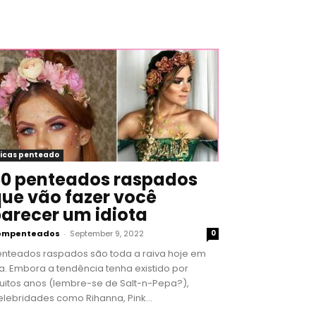
icas penteado
0 penteados raspados
ue vão fazer você
arecer um idiota
ompenteados
-
September 9, 2022
0
enteados raspados são toda a raiva hoje em
a. Embora a tendência tenha existido por
uitos anos (lembre-se de Salt-n-Pepa?),
lebridades como Rihanna, Pink...