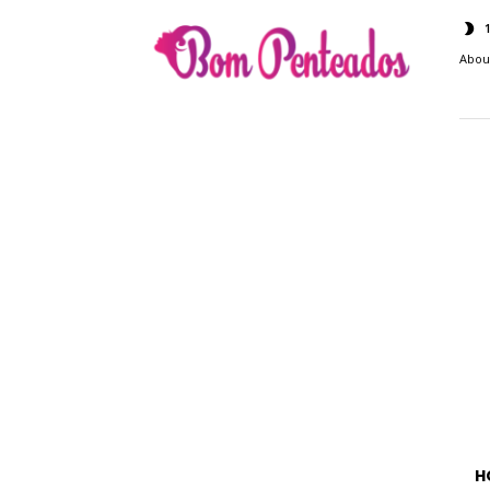
Bom
Penteados
Abou
H