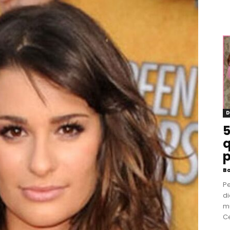
D
5
q
p
B
P
di
m
Ce