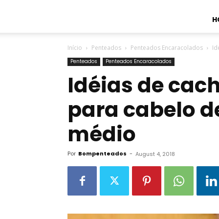
H
Início
Penteados
Penteados Encaracolados
Id
Penteados
Penteados Encaracolados
Idéias de cac
para cabelo 
médio
Por
Bompenteados
-
August 4, 2018