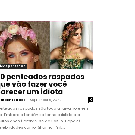
icas penteado
0 penteados raspados
ue vão fazer você
arecer um idiota
ompenteados
-
September 9, 2022
0
enteados raspados são toda a raiva hoje em
a. Embora a tendência tenha existido por
uitos anos (lembre-se de Salt-n-Pepa?),
lebridades como Rihanna, Pink...