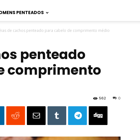
OMENS PENTEADOS
éias de cachos penteado para cabelo de comprimento médio
hos penteado
de comprimento
562
0