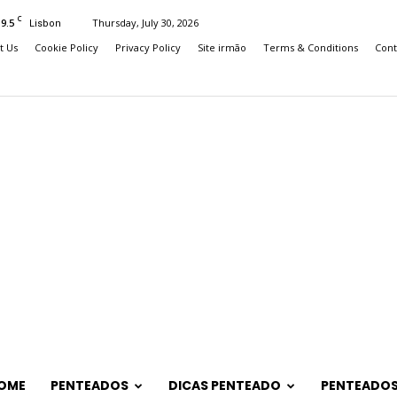
C
19.5
Thursday, July 30, 2026
Lisbon
t Us
Cookie Policy
Privacy Policy
Site irmão
Terms & Conditions
Cont
OME
PENTEADOS
DICAS PENTEADO
PENTEADOS