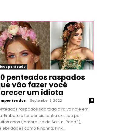
icas penteado
0 penteados raspados
ue vão fazer você
arecer um idiota
ompenteados
-
September 9, 2022
0
enteados raspados são toda a raiva hoje em
a. Embora a tendência tenha existido por
uitos anos (lembre-se de Salt-n-Pepa?),
lebridades como Rihanna, Pink...