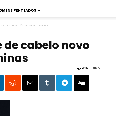
OMENS PENTEADOS
e cabelo novo Pixie para meninas
e de cabelo novo
ninas
629
0