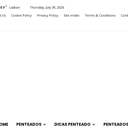
C
18.9
Thursday, July 30, 2026
Lisbon
t Us
Cookie Policy
Privacy Policy
Site irmão
Terms & Conditions
Cont
OME
PENTEADOS
DICAS PENTEADO
PENTEADOS