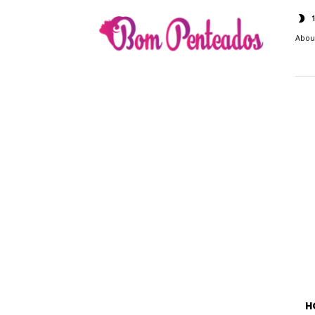
Bom
Penteados
Abou
H