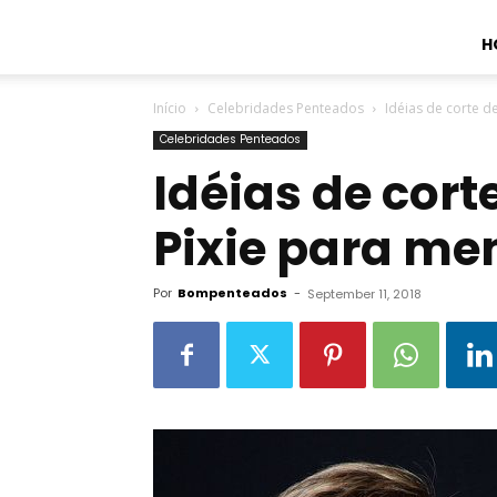
H
Início
Celebridades Penteados
Idéias de corte d
Celebridades Penteados
Idéias de cort
Pixie para me
Por
Bompenteados
-
September 11, 2018