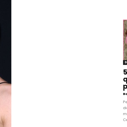
D
5
q
p
B
P
di
m
Ce