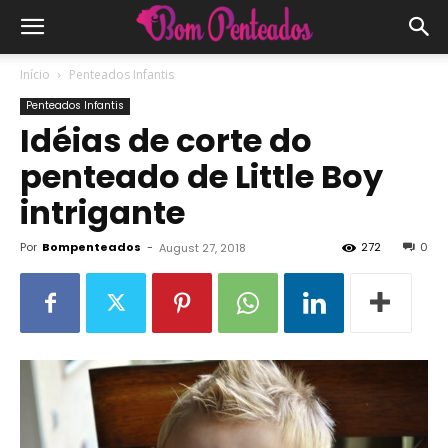
Início
Penteados Infantis
Penteados Infantis
Idéias de corte do
penteado de Little Boy
intrigante
Por
Bompenteados
-
272
0
August 27, 2018