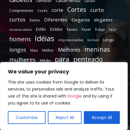
casamento
camadas
cavalo
Cortes
curto
corte
Comprimento
Cores
curtos
Diferentes
Elegante
elegantes
Demo
Estilos
Estilo
faceis
Fazer
franja
encaracolados
Fácil
Idéias
homens
Longo
Incrível
impressionantes
meninas
longos
Melhores
Mais
Melhor
para
penteado
mulheres
Médio
penteados
We value your privacy
Pixie
senhoras
Tendências
Updos
This site uses cookies from Google to deliver its
services, to personalize ads and analyze traffic. Your
use of this site is shared with
Google
and by using it
you agree to its use of cookies.
Customize
Reject All
Accept All