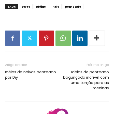
TAGS
corte
Idéias
little
penteado
Artigo anterior
Próximo artigo
Idéias de noivas penteado
Idéias de penteado
por Diy
bagunçado incrível com
uma torção para as
meninas