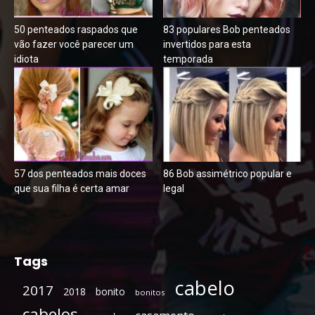
50 penteados raspados que
83 populares Bob penteados
vão fazer você parecer um
invertidos para esta
idiota
temporada
57 dos penteados mais doces
86 Bob assimétrico popular e
que sua filha é certa amar
legal
Tags
cabelo
2017
2018
bonito
bonitos
cabelos