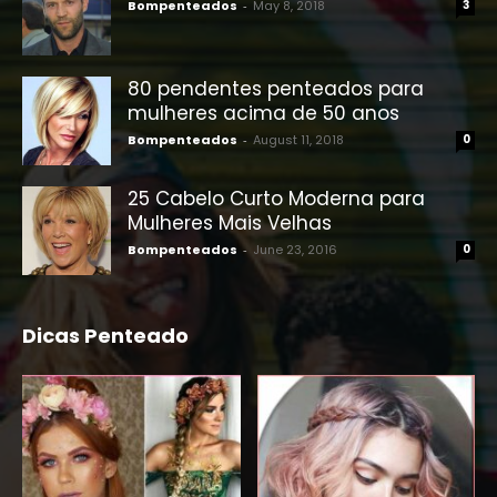
Bompenteados
-
May 8, 2018
3
80 pendentes penteados para
mulheres acima de 50 anos
Bompenteados
-
August 11, 2018
0
25 Cabelo Curto Moderna para
Mulheres Mais Velhas
Bompenteados
-
June 23, 2016
0
Dicas Penteado