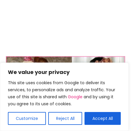
We value your privacy
This site uses cookies from Google to deliver its
services, to personalize ads and analyze traffic. Your
use of this site is shared with
Google
and by using it
you agree to its use of cookies.
Dicas penteado
Customize
Reject All
Accept All
50 penteados raspados que vão
fazer você parecer um idiota