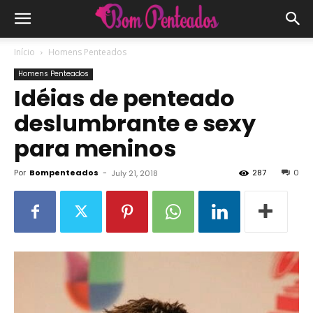
Início
Homens Penteados
Homens Penteados
Idéias de penteado
deslumbrante e sexy
para meninos
Por
Bompenteados
-
287
0
July 21, 2018