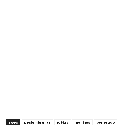
TAGS
Deslumbrante
Idéias
meninos
penteado