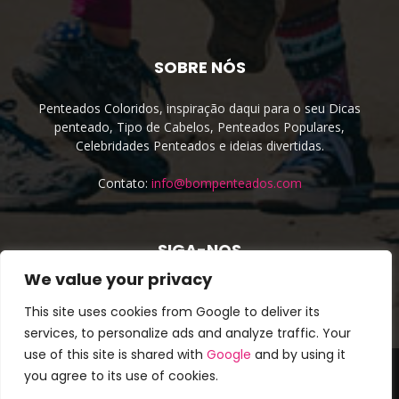
SOBRE NÓS
Penteados Coloridos, inspiração daqui para o seu Dicas
penteado, Tipo de Cabelos, Penteados Populares,
Celebridades Penteados e ideias divertidas.
Contato:
info@bompenteados.com
SIGA-NOS
We value your privacy
This site uses cookies from Google to deliver its
services, to personalize ads and analyze traffic. Your
use of this site is shared with
Google
and by using it
About Us
Cookie Policy
Privacy Policy
Site irmão
you agree to its use of cookies.
Terms & Conditions
Contato
Cookie Policy (EU)