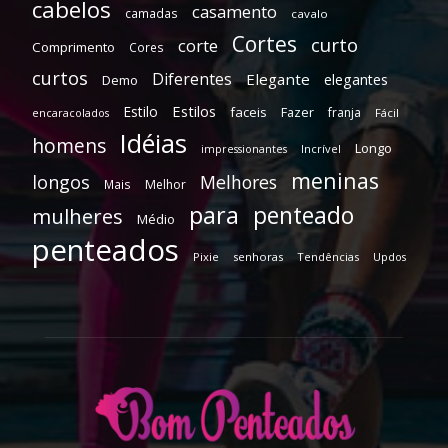
cabelos
casamento
camadas
cavalo
Cortes
curto
corte
Comprimento
Cores
curtos
Diferentes
Elegante
elegantes
Demo
Estilos
Estilo
faceis
Fazer
franja
encaracolados
Fácil
Idéias
homens
Longo
Incrível
impressionantes
meninas
longos
Melhores
Mais
Melhor
para
penteado
mulheres
Médio
penteados
Pixie
senhoras
Tendências
Updos