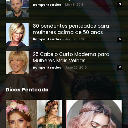
Bompenteados
-
May 8, 2018
3
80 pendentes penteados para
mulheres acima de 50 anos
Bompenteados
-
August 11, 2018
0
25 Cabelo Curto Moderna para
Mulheres Mais Velhas
Bompenteados
-
June 23, 2016
0
Dicas Penteado