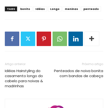
TAGS
bonito
Idéias
Longo
meninas
penteado
Artigo anterior
Próximo artigo
Idéias Hairstyling do
Penteados de noiva bonita
casamento longo do
com bandas de cabeça
cabelo para noivas &
madrinhas