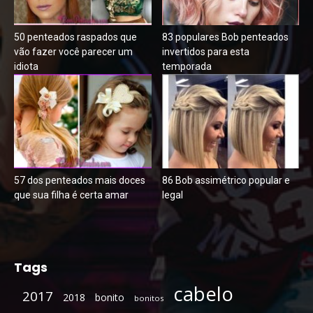
50 penteados raspados que
83 populares Bob penteados
vão fazer você parecer um
invertidos para esta
idiota
temporada
57 dos penteados mais doces
86 Bob assimétrico popular e
que sua filha é certa amar
legal
Tags
cabelo
2017
2018
bonito
bonitos