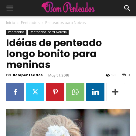
Início
Penteados
Penteados para Noivas
Penteados
Penteados para Noivas
Idéias de penteado
longo bonito para
meninas
Por
Bompenteados
-
93
0
May 31, 2018