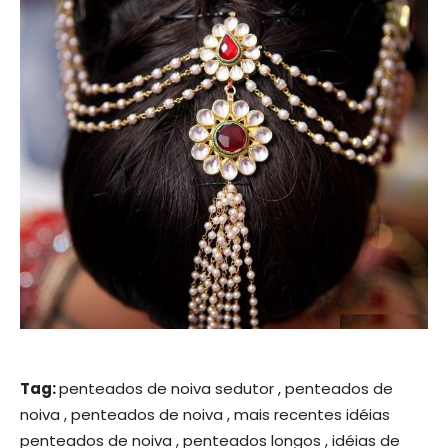
Tag:
penteados de noiva sedutor , penteados de
noiva , penteados de noiva , mais recentes idéias
penteados de noiva , penteados longos , idéias de