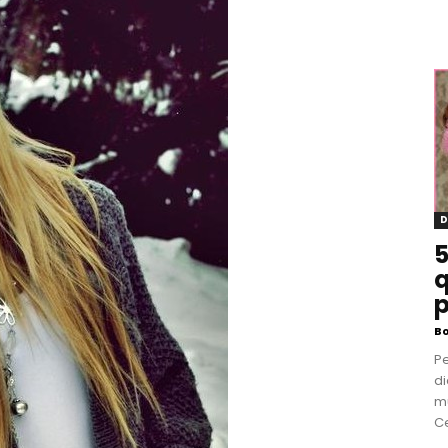
D
5
q
p
B
P
di
m
Ce