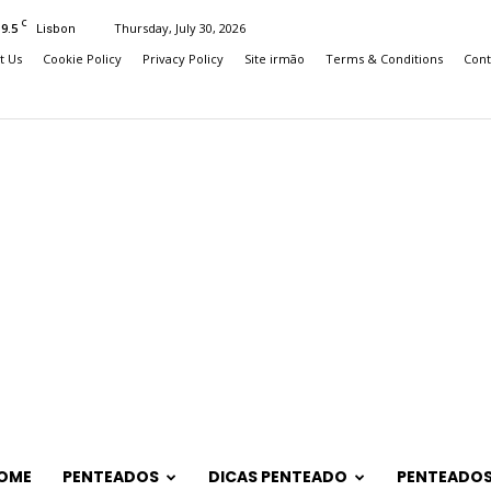
C
19.5
Thursday, July 30, 2026
Lisbon
t Us
Cookie Policy
Privacy Policy
Site irmão
Terms & Conditions
Cont
OME
PENTEADOS
DICAS PENTEADO
PENTEADOS