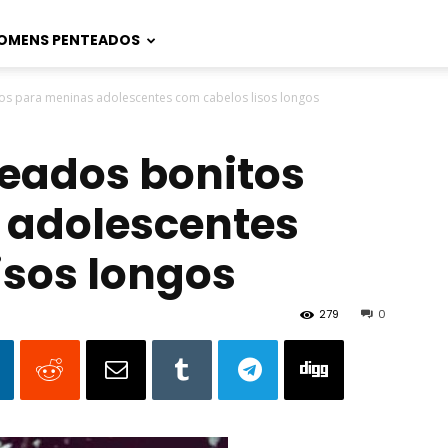
OMENS PENTEADOS
os para meninas adolescentes com cabelos lisos longos
teados bonitos
 adolescentes
isos longos
279
0