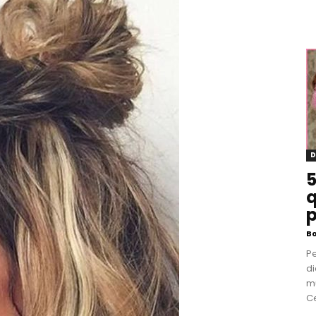
D
5
q
p
B
P
di
m
Ce