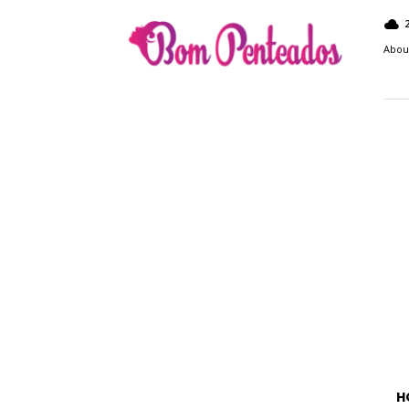
Bom
Penteados
Abou
H