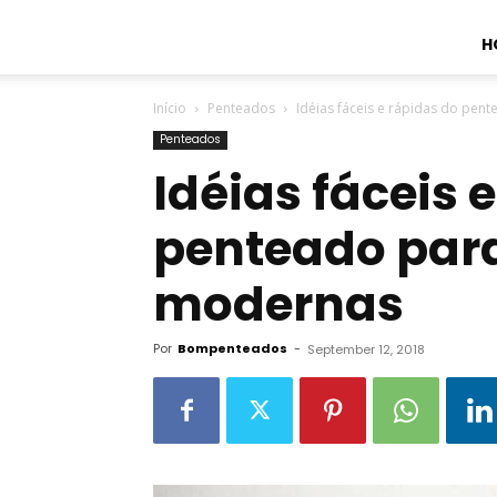
H
Início
Penteados
Idéias fáceis e rápidas do pe
Penteados
Idéias fáceis 
penteado par
modernas
Por
Bompenteados
-
September 12, 2018