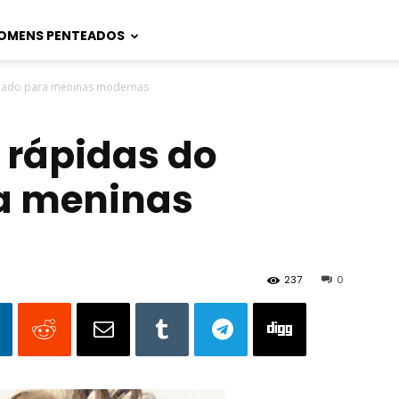
OMENS PENTEADOS
nteado para meninas modernas
e rápidas do
a meninas
237
0