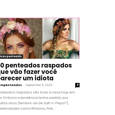
icas penteado
0 penteados raspados
ue vão fazer você
arecer um idiota
ompenteados
-
September 9, 2022
0
enteados raspados são toda a raiva hoje em
a. Embora a tendência tenha existido por
uitos anos (lembre-se de Salt-n-Pepa?),
lebridades como Rihanna, Pink...