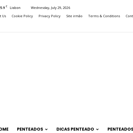
C
25.9
Wednesday, July 29, 2026
Lisbon
t Us
Cookie Policy
Privacy Policy
Site irmão
Terms & Conditions
Cont
OME
PENTEADOS
DICAS PENTEADO
PENTEADOS