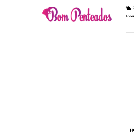
Bom
Penteados
Abou
H