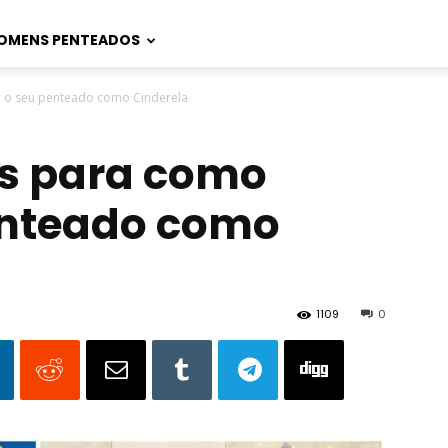
OMENS PENTEADOS
ar o seu penteado como Cinderela
eis para como
enteado como
1109
0