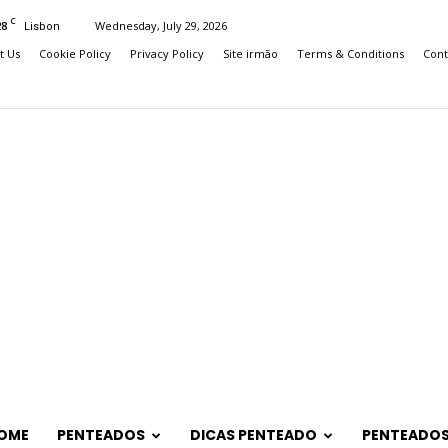
C
28
Wednesday, July 29, 2026
Lisbon
t Us
Cookie Policy
Privacy Policy
Site irmão
Terms & Conditions
Cont
OME
PENTEADOS
DICAS PENTEADO
PENTEADOS