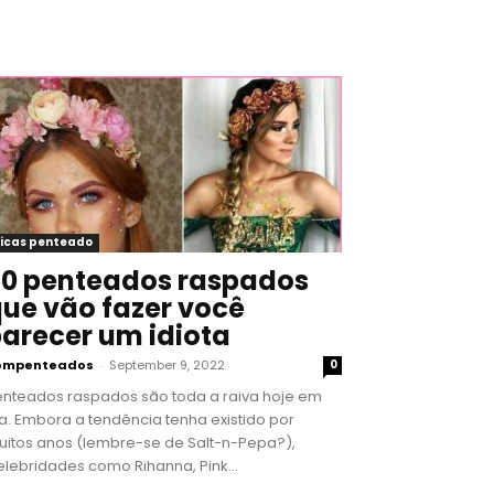
icas penteado
0 penteados raspados
ue vão fazer você
arecer um idiota
ompenteados
-
September 9, 2022
0
enteados raspados são toda a raiva hoje em
a. Embora a tendência tenha existido por
uitos anos (lembre-se de Salt-n-Pepa?),
lebridades como Rihanna, Pink...