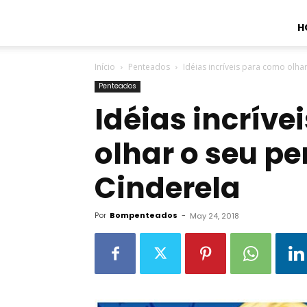
H
Início
Penteados
Idéias incríveis para como olh
Penteados
Idéias incrív
olhar o seu p
Cinderela
Por
Bompenteados
-
May 24, 2018