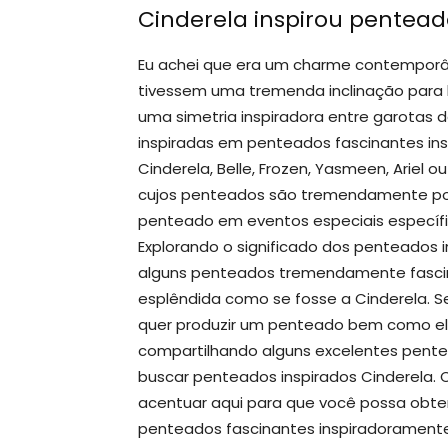
Cinderela inspirou pentead
Eu achei que era um charme contemporâ
tivessem uma tremenda inclinação para b
uma simetria inspiradora entre garotas 
inspiradas em penteados fascinantes in
Cinderela, Belle, Frozen, Yasmeen, Ariel 
cujos penteados são tremendamente pop
penteado em eventos especiais específi
Explorando o significado dos penteados 
alguns penteados tremendamente fascin
esplêndida como se fosse a Cinderela. S
quer produzir um penteado bem como ela
compartilhando alguns excelentes pentea
buscar penteados inspirados Cinderela.
acentuar aqui para que você possa obter
penteados fascinantes inspiradoramente