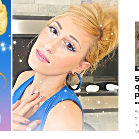
D
5
q
p
B
P
di
m
Ce