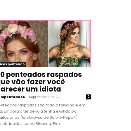
icas penteado
0 penteados raspados
ue vão fazer você
arecer um idiota
ompenteados
-
September 9, 2022
0
enteados raspados são toda a raiva hoje em
a. Embora a tendência tenha existido por
uitos anos (lembre-se de Salt-n-Pepa?),
lebridades como Rihanna, Pink...