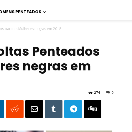
OMENS PENTEADOS
dos para as Mulheres negras em 2018
oltas Penteados
res negras em
274
0