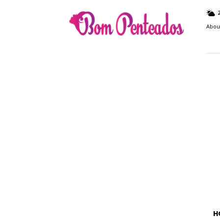
Bom
Penteados
Abou
H