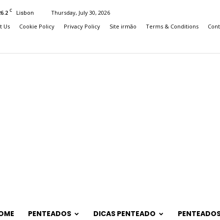
C
26.2
Thursday, July 30, 2026
Lisbon
t Us
Cookie Policy
Privacy Policy
Site irmão
Terms & Conditions
Cont
OME
PENTEADOS
DICAS PENTEADO
PENTEADOS