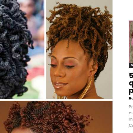
D
5
q
p
B
P
di
m
Ce