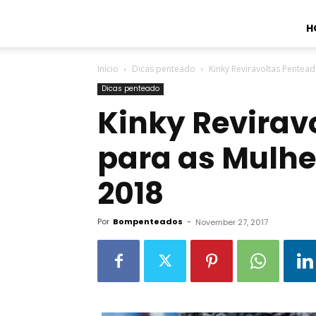
H
Início
Dicas penteado
Kinky Reviravoltas Pentea
Dicas penteado
Kinky Revirav
para as Mulhe
2018
Por
Bompenteados
-
November 27, 2017