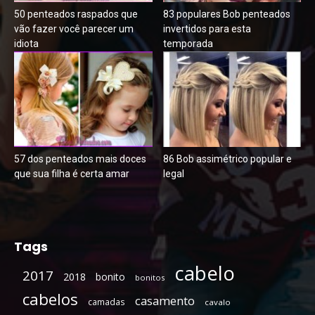
50 penteados raspados que
83 populares Bob penteados
vão fazer você parecer um
invertidos para esta
idiota
temporada
57 dos penteados mais doces
86 Bob assimétrico popular e
que sua filha é certa amar
legal
Tags
cabelo
2017
2018
bonito
bonitos
cabelos
casamento
camadas
cavalo