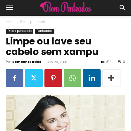
Início
Dicas penteado
Dicas penteado
Penteados
Limpe ou lave seu
cabelo sem xampu
Por
Bompenteados
-
214
0
July 20, 2018