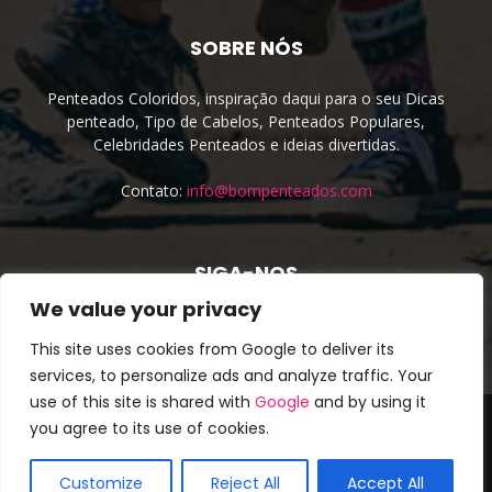
SOBRE NÓS
Penteados Coloridos, inspiração daqui para o seu Dicas
penteado, Tipo de Cabelos, Penteados Populares,
Celebridades Penteados e ideias divertidas.
Contato:
info@bompenteados.com
SIGA-NOS
We value your privacy
This site uses cookies from Google to deliver its
services, to personalize ads and analyze traffic. Your
use of this site is shared with
Google
and by using it
About Us
Cookie Policy
Privacy Policy
Site irmão
you agree to its use of cookies.
Terms & Conditions
Contato
Cookie Policy (EU)
© Copyright 2016 - Todos os direitos reservados. ❤
Bom
Customize
Reject All
Accept All