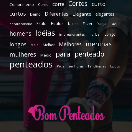
Cortes
curto
corte
Comprimento
Cores
curtos
Diferentes
Elegante
elegantes
Demo
Estilos
Estilo
faceis
Fazer
franja
encaracolados
Fácil
Idéias
homens
Longo
Incrível
impressionantes
meninas
longos
Melhores
Mais
Melhor
para
penteado
mulheres
Médio
penteados
Pixie
senhoras
Tendências
Updos