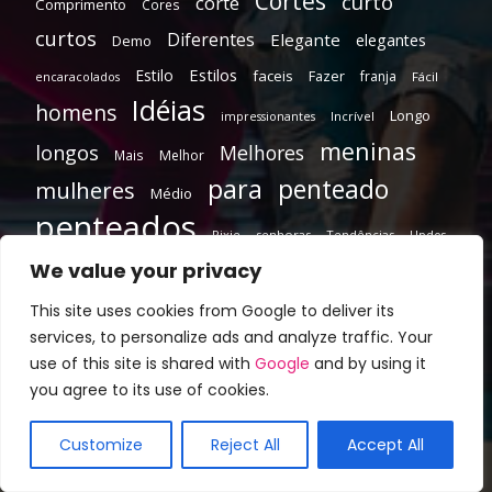
Cortes
curto
corte
Comprimento
Cores
curtos
Diferentes
Elegante
elegantes
Demo
Estilos
Estilo
faceis
Fazer
franja
encaracolados
Fácil
Idéias
homens
Longo
Incrível
impressionantes
meninas
longos
Melhores
Mais
Melhor
para
penteado
mulheres
Médio
penteados
Pixie
senhoras
Tendências
Updos
We value your privacy
This site uses cookies from Google to deliver its
services, to personalize ads and analyze traffic. Your
use of this site is shared with
Google
and by using it
you agree to its use of cookies.
Customize
Reject All
Accept All