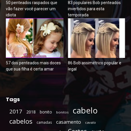
50 penteados raspados que
83 populares Bob penteados
vão fazer você parecer um
invertidos para esta
idiota
temporada
57 dos penteados mais doces
86 Bob assimétrico popular e
que sua filha é certa amar
legal
Tags
cabelo
2017
2018
bonito
bonitos
cabelos
casamento
camadas
cavalo