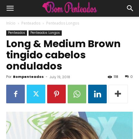
Início
Penteados
Penteados Longos
Penteados
Penteados Longos
Long & Medium Brown
tingido cabelos
ondulados
Por
Bompenteados
-
118
0
July 19, 2018