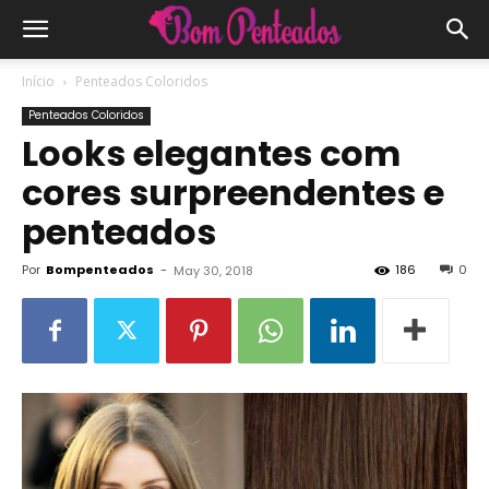
Início
Penteados Coloridos
Penteados Coloridos
Looks elegantes com
cores surpreendentes e
penteados
Por
Bompenteados
-
186
0
May 30, 2018