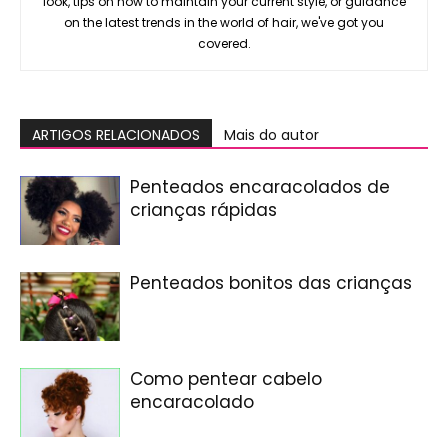
look, tips on how to maintain your current style, or guidance
on the latest trends in the world of hair, we've got you
covered.
ARTIGOS RELACIONADOS
Mais do autor
Penteados encaracolados de
crianças rápidas
Penteados bonitos das crianças
Como pentear cabelo
encaracolado