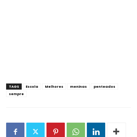
TAGS
Escola
Melhores
meninas
penteados
sempre