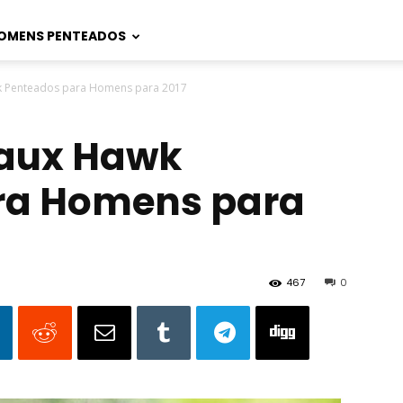
OMENS PENTEADOS
k Penteados para Homens para 2017
Faux Hawk
ra Homens para
467
0