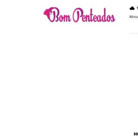
Bom
Penteados
Abou
H