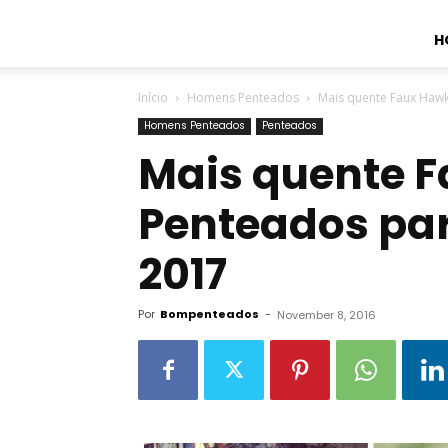
H
Início
Homens Penteados
Mais quente Faux Haw
Homens Penteados
Penteados
Mais quente 
Penteados pa
2017
Por
Bompenteados
-
November 8, 2016