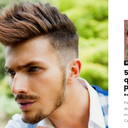
D
5
q
p
B
P
di
m
Ce