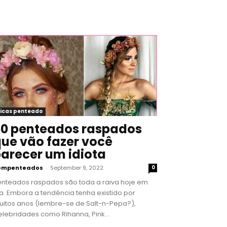
icas penteado
0 penteados raspados
ue vão fazer você
arecer um idiota
ompenteados
-
September 9, 2022
0
enteados raspados são toda a raiva hoje em
a. Embora a tendência tenha existido por
uitos anos (lembre-se de Salt-n-Pepa?),
lebridades como Rihanna, Pink...