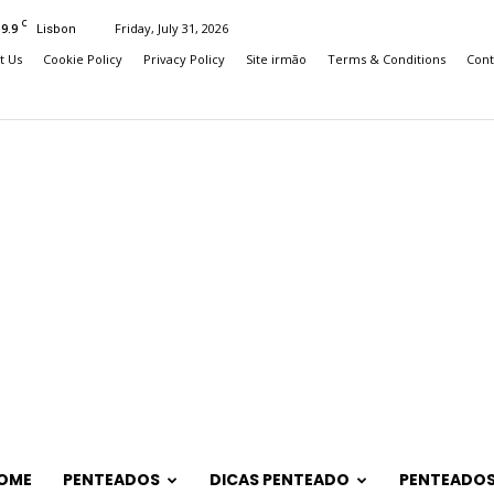
C
19.9
Friday, July 31, 2026
Lisbon
t Us
Cookie Policy
Privacy Policy
Site irmão
Terms & Conditions
Cont
OME
PENTEADOS
DICAS PENTEADO
PENTEADOS