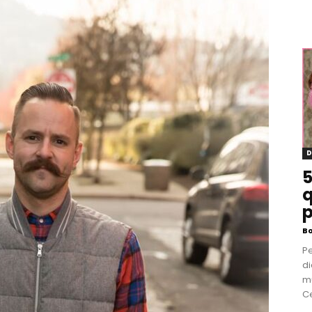
D
5
q
p
B
P
di
m
Ce