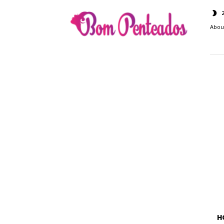
Bom
Penteados
Abou
H