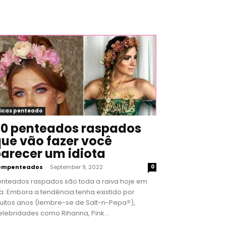
icas penteado
0 penteados raspados
ue vão fazer você
arecer um idiota
ompenteados
-
September 9, 2022
0
enteados raspados são toda a raiva hoje em
a. Embora a tendência tenha existido por
uitos anos (lembre-se de Salt-n-Pepa?),
lebridades como Rihanna, Pink...