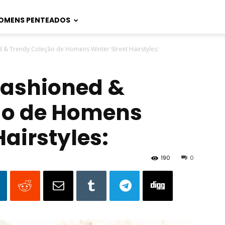
OMENS PENTEADOS
d & Trendy Coleção de Homens Winter Street Hairstyles:
Fashioned &
ão de Homens
Hairstyles:
190
0