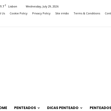
C
21.7
Wednesday, July 29, 2026
Lisbon
t Us
Cookie Policy
Privacy Policy
Site irmão
Terms & Conditions
Cont
OME
PENTEADOS
DICAS PENTEADO
PENTEADOS