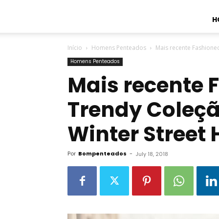
H
Início
Homens Penteados
Mais recente Fashione
Homens Penteados
Mais recente 
Trendy Coleç
Winter Street 
Por
Bompenteados
-
July 18, 2018