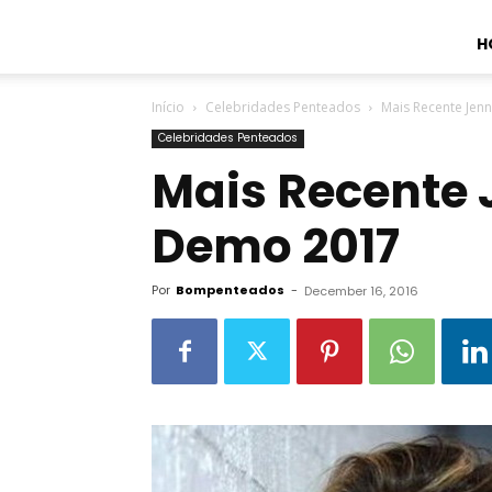
H
Início
Celebridades Penteados
Mais Recente Jen
Celebridades Penteados
Mais Recente 
Demo 2017
Por
Bompenteados
-
December 16, 2016