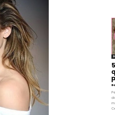
D
5
q
p
B
P
di
m
Ce