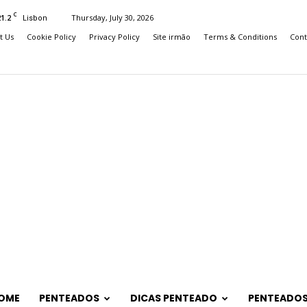
C
21.2
Thursday, July 30, 2026
Lisbon
t Us
Cookie Policy
Privacy Policy
Site irmão
Terms & Conditions
Cont
OME
PENTEADOS
DICAS PENTEADO
PENTEADOS