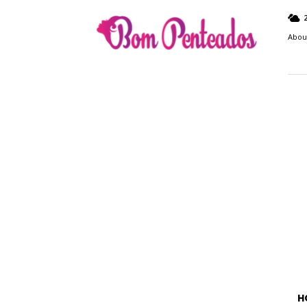
Bom
Penteados
Abou
H