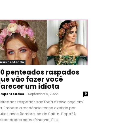
icas penteado
0 penteados raspados
ue vão fazer você
arecer um idiota
ompenteados
-
September 9, 2022
0
enteados raspados são toda a raiva hoje em
a. Embora a tendência tenha existido por
uitos anos (lembre-se de Salt-n-Pepa?),
lebridades como Rihanna, Pink...