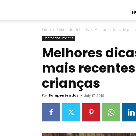
H
Início
Penteados Infantis
Melhores dicas de pente
Penteados Infantis
Melhores dica
mais recentes
crianças
Por
Bompenteados
-
July 17, 2018