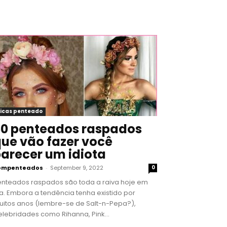
icas penteado
0 penteados raspados
ue vão fazer você
arecer um idiota
ompenteados
-
September 9, 2022
0
enteados raspados são toda a raiva hoje em
a. Embora a tendência tenha existido por
uitos anos (lembre-se de Salt-n-Pepa?),
lebridades como Rihanna, Pink...