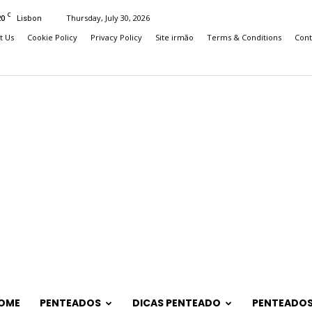
C
20
Thursday, July 30, 2026
Lisbon
t Us
Cookie Policy
Privacy Policy
Site irmão
Terms & Conditions
Cont
OME
PENTEADOS
DICAS PENTEADO
PENTEADOS