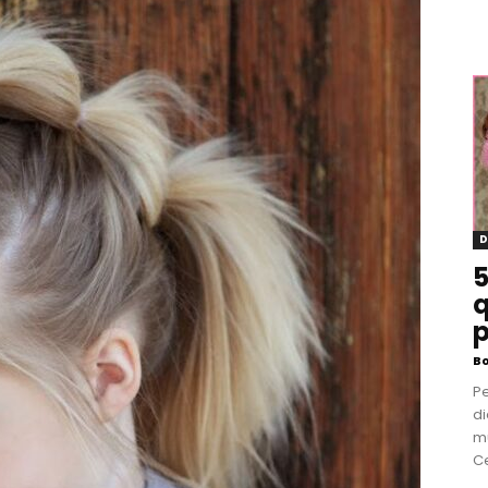
D
5
q
p
B
P
di
m
Ce