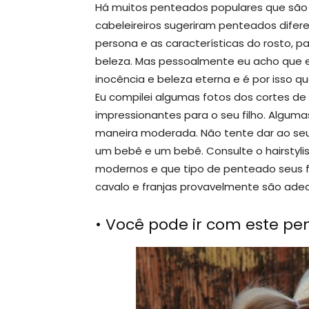
Há muitos penteados populares que são
cabeleireiros sugeriram penteados diferen
persona e as características do rosto, p
beleza. Mas pessoalmente eu acho que e
inocência e beleza eterna e é por isso q
Eu compilei algumas fotos dos cortes d
impressionantes para o seu filho. Alguma
maneira moderada. Não tente dar ao seu f
um bebê e um bebê. Consulte o hairstyli
modernos e que tipo de penteado seus fi
cavalo e franjas provavelmente são ade
• Você pode ir com este p