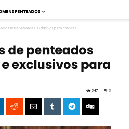
OMENS PENTEADOS
ados mais recentes e exclusivos para crianças
s de penteados
 e exclusivos para
347
0