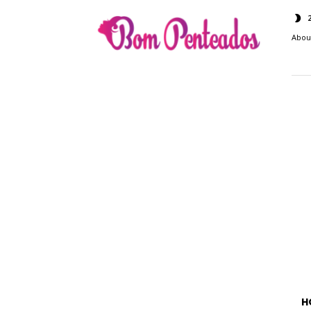
Bom
Penteados
Abou
H