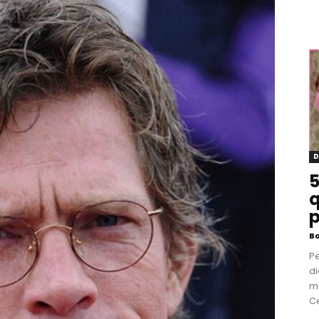
D
5
q
p
B
P
di
m
Ce