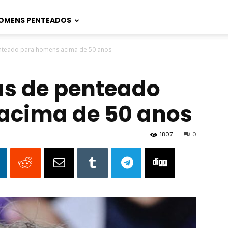
OMENS PENTEADOS
enteado para homens acima de 50 anos
as de penteado
acima de 50 anos
1807
0