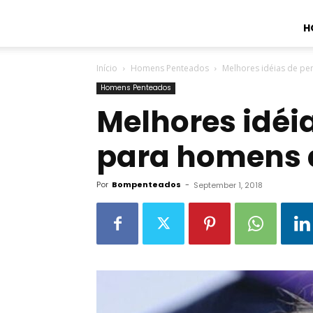
H
Início
Homens Penteados
Melhores idéias de p
Homens Penteados
Melhores idéi
para homens 
Por
Bompenteados
-
September 1, 2018