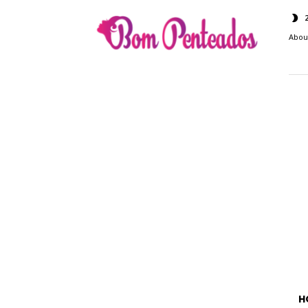
Bom
Penteados
Abou
H