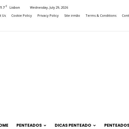
C
21.7
Wednesday, July 29, 2026
Lisbon
t Us
Cookie Policy
Privacy Policy
Site irmão
Terms & Conditions
Cont
OME
PENTEADOS
DICAS PENTEADO
PENTEADOS