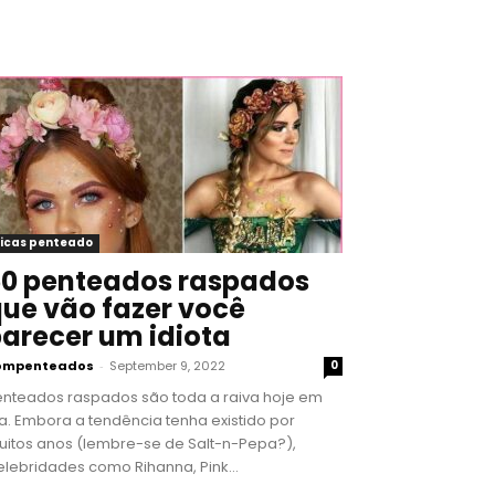
icas penteado
0 penteados raspados
ue vão fazer você
arecer um idiota
ompenteados
-
September 9, 2022
0
enteados raspados são toda a raiva hoje em
a. Embora a tendência tenha existido por
uitos anos (lembre-se de Salt-n-Pepa?),
lebridades como Rihanna, Pink...