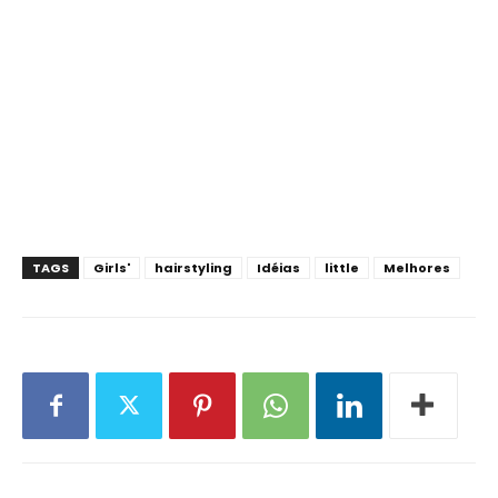
TAGS
Girls'
hairstyling
Idéias
little
Melhores