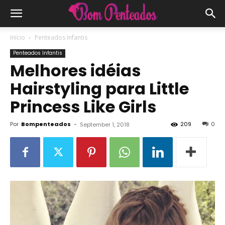
Início
Penteados Infantis
Penteados Infantis
Melhores idéias
Hairstyling para Little
Princess Like Girls
Por
Bompenteados
-
209
0
September 1, 2018