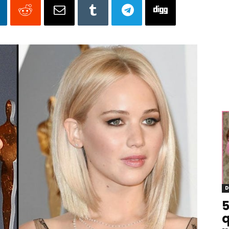
D
5
q