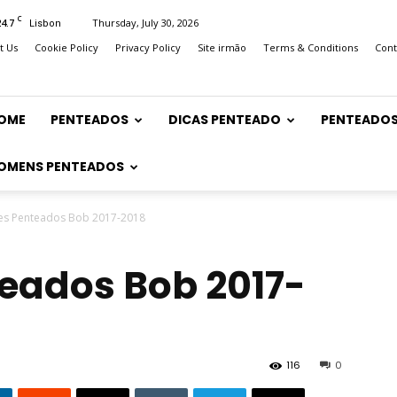
C
24.7
Thursday, July 30, 2026
Lisbon
t Us
Cookie Policy
Privacy Policy
Site irmão
Terms & Conditions
Cont
OME
PENTEADOS
DICAS PENTEADO
PENTEADOS
OMENS PENTEADOS
es Penteados Bob 2017-2018
eados Bob 2017-
116
0