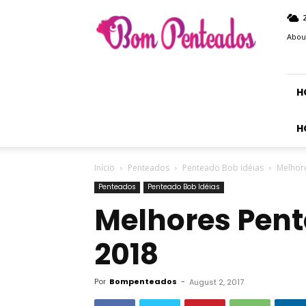
Bom
Penteados
Abou
H
H
Início
Penteados
Penteado Bob Idéias
Melhor
Penteados
Penteado Bob Idéias
Melhores Pent
2018
Por
Bompenteados
-
August 2, 2017