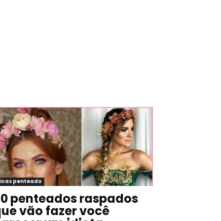
icas penteado
0 penteados raspados
ue vão fazer você