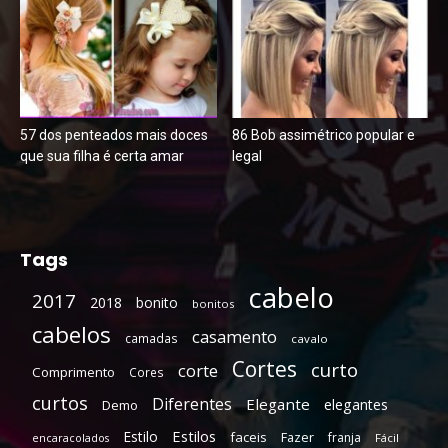
57 dos penteados mais doces
86 Bob assimétrico popular e
que sua filha é certa amar
legal
Tags
cabelo
2017
2018
bonito
bonitos
cabelos
casamento
camadas
cavalo
Cortes
curto
corte
Comprimento
Cores
curtos
Diferentes
Elegante
elegantes
Demo
Estilos
Estilo
faceis
Fazer
franja
encaracolados
Fácil