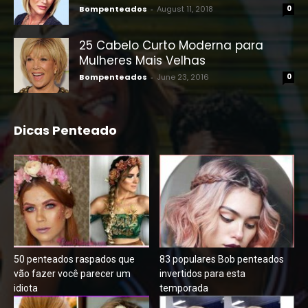
Bompenteados
-
August 11, 2018
0
25 Cabelo Curto Moderna para
Mulheres Mais Velhas
Bompenteados
-
June 23, 2016
0
Dicas Penteado
50 penteados raspados que
83 populares Bob penteados
vão fazer você parecer um
invertidos para esta
idiota
temporada