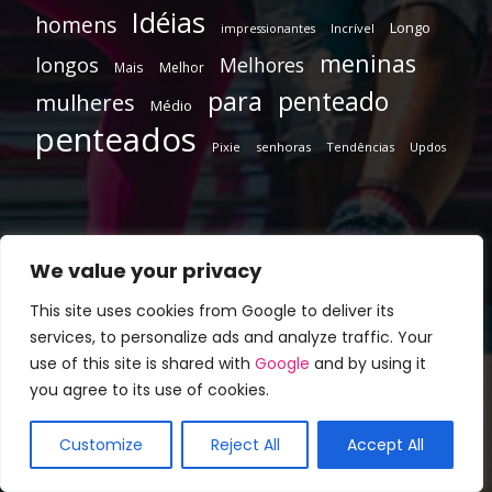
Idéias
homens
Longo
Incrível
impressionantes
meninas
longos
Melhores
Mais
Melhor
para
penteado
mulheres
Médio
penteados
Pixie
senhoras
Tendências
Updos
We value your privacy
This site uses cookies from Google to deliver its
services, to personalize ads and analyze traffic. Your
use of this site is shared with
Google
and by using it
you agree to its use of cookies.
SOBRE NÓS
Customize
Reject All
Accept All
Penteados Coloridos, inspiração daqui para o seu Dicas