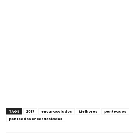
TAGS
2017
encaracolados
Melhores
penteados
penteados encaracolados