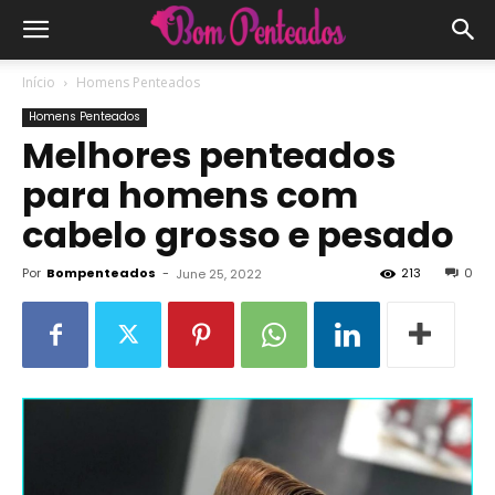
Início
Homens Penteados
Homens Penteados
Melhores penteados
para homens com
cabelo grosso e pesado
Por
Bompenteados
-
213
0
June 25, 2022