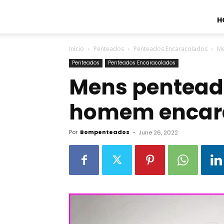
H
Início
Penteados
Penteados Encaracolados
Me
Penteados
Penteados Encaracolados
Mens pentead
homem encar
Por
Bompenteados
-
June 26, 2022