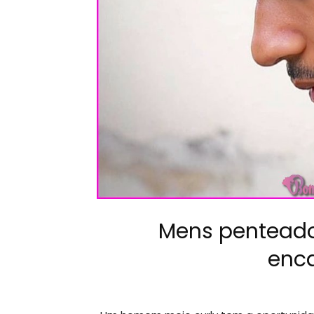
Mens pentead
enc