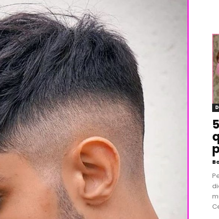
D
5
q
p
B
P
di
m
Ce