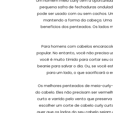
Um homem meio curly tem a oportunida
pequena safra de fechaduras ondulad
pode ser usado com ou sem cachos. Um 
mantendo a forma da cabeça. Uma c
benefícios dos penteados. Os lados m
Para homens com cabelos encaracolad
popular. No entanto, você não precisa u
você é muito tímido para cortar seu 
beanie para salvar o dia. Ou, se você e
para um lado, o que sacrificará a 
Os melhores penteados de meia-curly-
do cabelo. Eles não precisam ser verme
curto e varrido pelo vento que preserva 
escolher um corte de cabelo curly curt
quer que os lados do seu cabelo sej