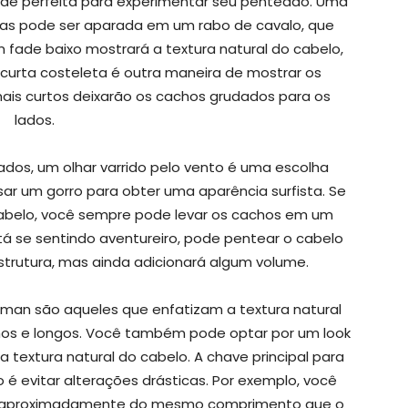
de perfeita para experimentar seu penteado. Uma
as pode ser aparada em um rabo de cavalo, que
fade baixo mostrará a textura natural do cabelo,
urta costeleta é outra maneira de mostrar os
ais curtos deixarão os cachos grudados para os
lados.
os, um olhar varrido pelo vento é uma escolha
sar um gorro para obter uma aparência surfista. Se
cabelo, você sempre pode levar os cachos em um
stá se sentindo aventureiro, pode pentear o cabelo
estrutura, mas ainda adicionará algum volume.
man são aqueles que enfatizam a textura natural
lhos e longos. Você também pode optar por um look
a textura natural do cabelo. A chave principal para
o é evitar alterações drásticas. Por exemplo, você
am aproximadamente do mesmo comprimento que o