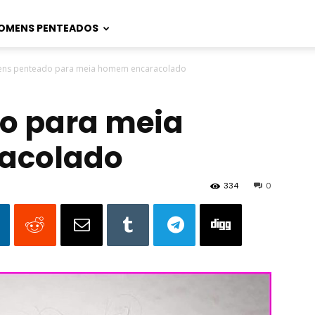
OMENS PENTEADOS
ns penteado para meia homem encaracolado
o para meia
acolado
334
0