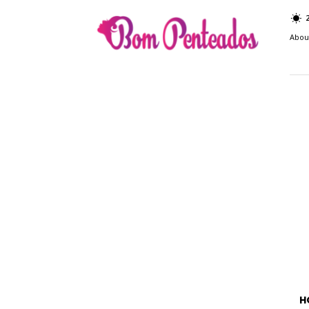
Bom
Penteados
Abou
H