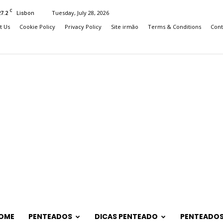
C
27.2
Tuesday, July 28, 2026
Lisbon
t Us
Cookie Policy
Privacy Policy
Site irmão
Terms & Conditions
Cont
OME
PENTEADOS
DICAS PENTEADO
PENTEADOS