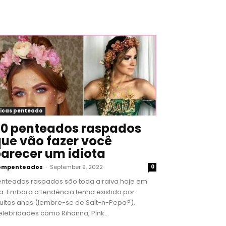
icas penteado
0 penteados raspados
ue vão fazer você
arecer um idiota
ompenteados
-
September 9, 2022
0
enteados raspados são toda a raiva hoje em
a. Embora a tendência tenha existido por
uitos anos (lembre-se de Salt-n-Pepa?),
lebridades como Rihanna, Pink...