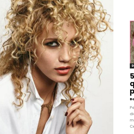
D
5
q
p
B
P
di
m
Ce