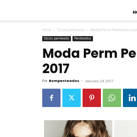
H
Início
Dicas penteado
Moda Perm Penteados par
Dicas penteado
Penteados
Moda Perm Pe
2017
Por
Bompenteados
-
January 24, 2017