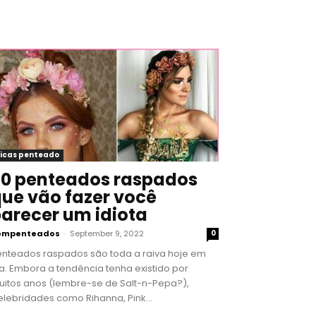
icas penteado
0 penteados raspados
ue vão fazer você
arecer um idiota
ompenteados
-
September 9, 2022
0
enteados raspados são toda a raiva hoje em
a. Embora a tendência tenha existido por
uitos anos (lembre-se de Salt-n-Pepa?),
lebridades como Rihanna, Pink...