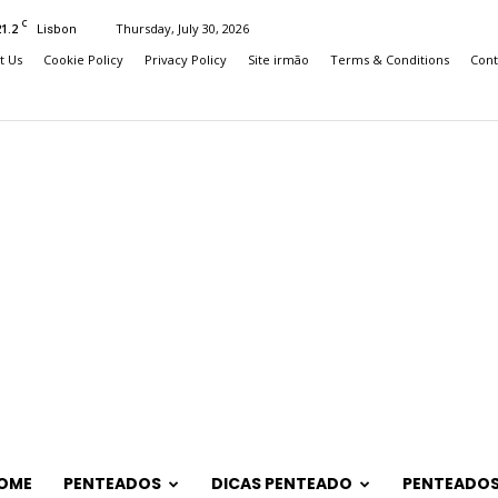
C
21.2
Thursday, July 30, 2026
Lisbon
t Us
Cookie Policy
Privacy Policy
Site irmão
Terms & Conditions
Cont
OME
PENTEADOS
DICAS PENTEADO
PENTEADOS