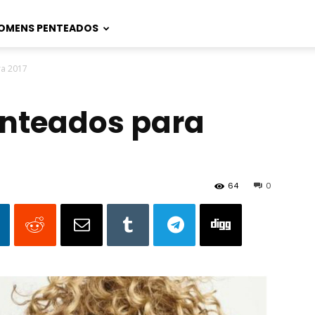
OMENS PENTEADOS
a 2017
nteados para
64
0