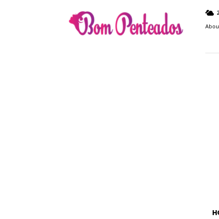
Bom
Penteados
Abou
H