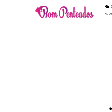
Bom
Penteados
Abou
H