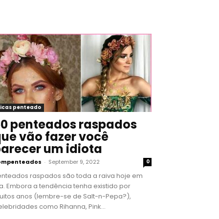
icas penteado
0 penteados raspados
ue vão fazer você
arecer um idiota
ompenteados
-
September 9, 2022
0
enteados raspados são toda a raiva hoje em
a. Embora a tendência tenha existido por
uitos anos (lembre-se de Salt-n-Pepa?),
lebridades como Rihanna, Pink...