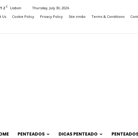
C
21.2
Thursday, July 30, 2026
Lisbon
t Us
Cookie Policy
Privacy Policy
Site irmão
Terms & Conditions
Cont
OME
PENTEADOS
DICAS PENTEADO
PENTEADOS