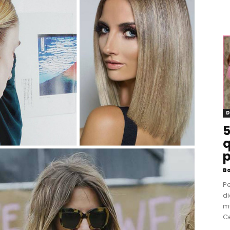
D
5
q
p
B
P
di
m
Ce