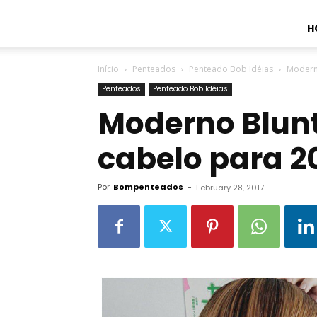
H
Início
Penteados
Penteado Bob Idéias
Modern
Penteados
Penteado Bob Idéias
Moderno Blunt
cabelo para 2
Por
Bompenteados
-
February 28, 2017